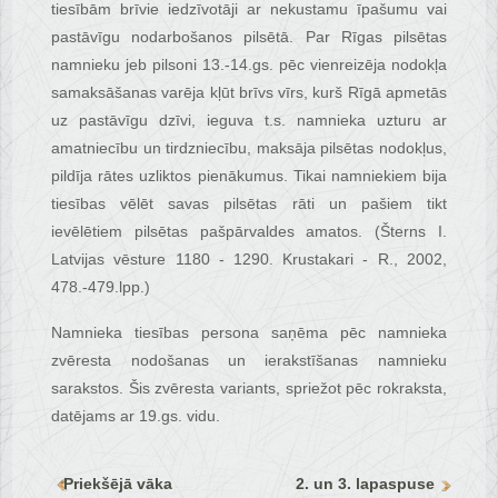
tiesībām brīvie iedzīvotāji ar nekustamu īpašumu vai
pastāvīgu nodarbošanos pilsētā. Par Rīgas pilsētas
namnieku jeb pilsoni 13.-14.gs. pēc vienreizēja nodokļa
samaksāšanas varēja kļūt brīvs vīrs, kurš Rīgā apmetās
uz pastāvīgu dzīvi, ieguva t.s. namnieka uzturu ar
amatniecību un tirdzniecību, maksāja pilsētas nodokļus,
pildīja rātes uzliktos pienākumus. Tikai namniekiem bija
tiesības vēlēt savas pilsētas rāti un pašiem tikt
ievēlētiem pilsētas pašpārvaldes amatos. (Šterns I.
Latvijas vēsture 1180 - 1290. Krustakari - R., 2002,
478.-479.lpp.)
Namnieka tiesības persona saņēma pēc namnieka
zvēresta nodošanas un ierakstīšanas namnieku
sarakstos. Šis zvēresta variants, spriežot pēc rokraksta,
datējams ar 19.gs. vidu.
Priekšējā vāka
2. un 3. lapaspuse