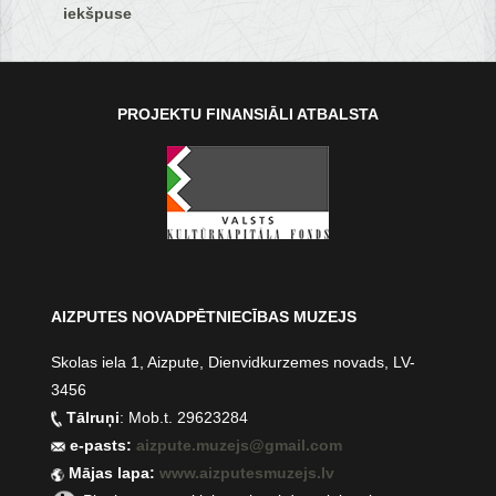
iekšpuse
PROJEKTU FINANSIĀLI ATBALSTA
AIZPUTES NOVADPĒTNIECĪBAS MUZEJS
Skolas iela 1, Aizpute, Dienvidkurzemes novads, LV-
3456
Tālruņi
: Mob.t. 29623284
e-pasts:
aizpute.muzejs@gmail.com
Mājas lapa:
www.aizputesmuzejs.lv