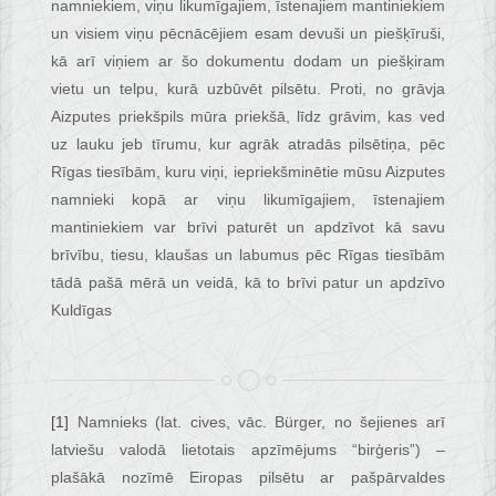
namniekiem, viņu likumīgajiem, īstenajiem mantiniekiem
un visiem viņu pēcnācējiem esam devuši un piešķīruši,
kā arī viņiem ar šo dokumentu dodam un piešķiram
vietu un telpu, kurā uzbūvēt pilsētu. Proti, no grāvja
Aizputes priekšpils mūra priekšā, līdz grāvim, kas ved
uz lauku jeb tīrumu, kur agrāk atradās pilsētiņa, pēc
Rīgas tiesībām, kuru viņi, iepriekšminētie mūsu Aizputes
namnieki kopā ar viņu likumīgajiem, īstenajiem
mantiniekiem var brīvi paturēt un apdzīvot kā savu
brīvību, tiesu, klaušas un labumus pēc Rīgas tiesībām
tādā pašā mērā un veidā, kā to brīvi patur un apdzīvo
Kuldīgas
[1]
Namnieks (lat. cives, vāc. Bürger, no šejienes arī
latviešu valodā lietotais apzīmējums “birģeris”) –
plašākā nozīmē Eiropas pilsētu ar pašpārvaldes