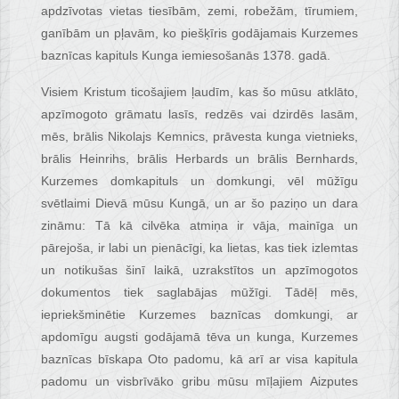
apdzīvotas vietas tiesībām, zemi, robežām, tīrumiem,
ganībām un pļavām, ko piešķīris godājamais Kurzemes
baznīcas kapituls Kunga iemiesošanās 1378. gadā.
Visiem Kristum ticošajiem ļaudīm, kas šo mūsu atklāto,
apzīmogoto grāmatu lasīs, redzēs vai dzirdēs lasām,
mēs, brālis Nikolajs Kemnics, prāvesta kunga vietnieks,
brālis Heinrihs, brālis Herbards un brālis Bernhards,
Kurzemes domkapituls un domkungi, vēl mūžīgu
svētlaimi Dievā mūsu Kungā, un ar šo paziņo un dara
zināmu: Tā kā cilvēka atmiņa ir vāja, mainīga un
pārejoša, ir labi un pienācīgi, ka lietas, kas tiek izlemtas
un notikušas šinī laikā, uzrakstītos un apzīmogotos
dokumentos tiek saglabājas mūžīgi. Tādēļ mēs,
iepriekšminētie Kurzemes baznīcas domkungi, ar
apdomīgu augsti godājamā tēva un kunga, Kurzemes
baznīcas bīskapa Oto padomu, kā arī ar visa kapitula
padomu un visbrīvāko gribu mūsu mīļajiem Aizputes