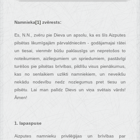
Namnieka
[1]
zvērests:
Es, N.N., zvēru pie Dieva un apsolu, ka es šīs Aizputes
pilsētas likumīgajām pārvaldniecēm - godājamajai rātei
un tiesai, vienmēr būšu paklausīgs un nepretošos to
noteikumiem, aizliegumiem un spriedumiem, pastāvīgi
turēšos pie pilsētas brīvības, pildīšu visus pienākumus,
kas no senlaikiem uzlikti namniekiem, un neveikšu
nekādu nodevību nedz noziegumus pret tiesu un
pilsētu. Lai man palīdz Dievs un viņa svētais vārds!
Āmen!
1. lapaspuse
Aizputes namnieku privilēģijas un brīvības par