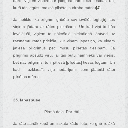
darīt. Viņiem vispirms ir jāiegūst namnieka tiesības, un,
kurš tās iegūst, maksā pilsētai sudraba mārku
[4]
.
Ja notiktu, ka piligrimi gribētu sev ievēlēt fogtu
[5]
, tas
viņiem jādara ar rātes piekrišanu. Un kad viņi to būs
ievēlējuši, viņiem to nākošajā piektdienā jāatved uz
rātsnamu rātes priekšā, kur viņam jāpaziņo, ka viņam
jātiesā piligrimus pēc mūsu pilsētas tiesībām. Ja
piligrims apsūdz vīru, lai tas būtu namnieks vai viesis,
bet nav piligrims, to ir jātiesā [pilsētas] tiesas fogtam. Un
kad ir uzklausīti viņu nodarījumi, tiem jāatbild rātei
pilsētas mūros.
35. lapaspuse
Pirmā daļa. Par rāti. I.
Ja rāte sanāk kopā un izskata kādu lietu, ko grib lielākā