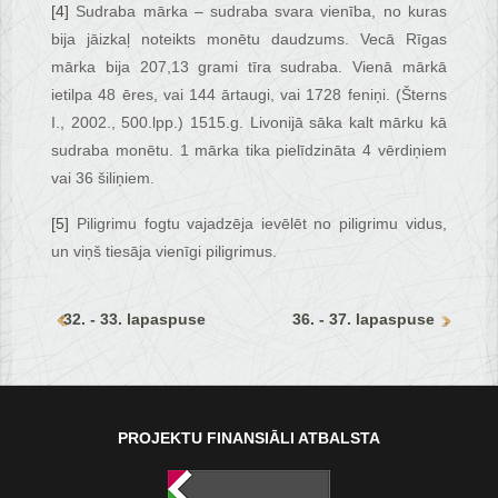
[4]
Sudraba mārka – sudraba svara vienība, no kuras
bija jāizkaļ noteikts monētu daudzums. Vecā Rīgas
mārka bija 207,13 grami tīra sudraba. Vienā mārkā
ietilpa 48 ēres, vai 144 ārtaugi, vai 1728 feniņi. (Šterns
I., 2002., 500.lpp.) 1515.g. Livonijā sāka kalt mārku kā
sudraba monētu. 1 mārka tika pielīdzināta 4 vērdiņiem
vai 36 šiliņiem.
[5]
Piligrimu fogtu vajadzēja ievēlēt no piligrimu vidus,
un viņš tiesāja vienīgi piligrimus.
32. - 33. lapaspuse
36. - 37. lapaspuse
PROJEKTU FINANSIĀLI ATBALSTA