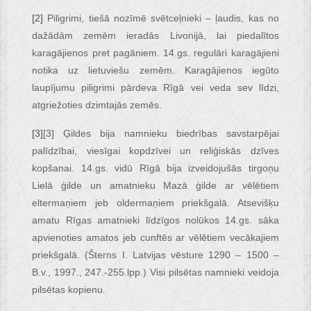
[2]
Piligrimi, tiešā nozīmē svētceļnieki – ļaudis, kas no
dažādām zemēm ieradās Livonijā, lai piedalītos
karagājienos pret pagāniem. 14.gs. regulāri karagājieni
notika uz lietuviešu zemēm. Karagājienos iegūto
laupījumu piligrimi pārdeva Rīgā vei veda sev līdzi,
atgriežoties dzimtajās zemēs.
[3]
[3] Ģildes bija namnieku biedrības savstarpējai
palīdzībai, viesīgai kopdzīvei un reliģiskās dzīves
kopšanai. 14.gs. vidū Rīgā bija izveidojušās tirgoņu
Lielā ģilde un amatnieku Mazā ģilde ar vēlētiem
eltermaņiem jeb oldermaņiem priekšgalā. Atsevišķu
amatu Rīgas amatnieki līdzīgos nolūkos 14.gs. sāka
apvienoties amatos jeb cunftēs ar vēlētiem vecākajiem
priekšgalā. (Šterns I. Latvijas vēsture 1290 – 1500 –
B.v., 1997., 247.-255.lpp.) Visi pilsētas namnieki veidoja
pilsētas kopienu.