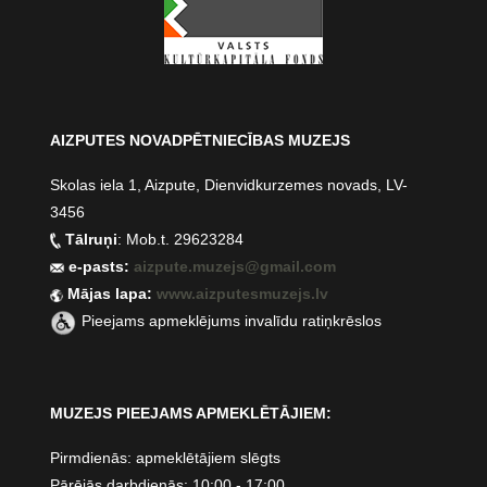
AIZPUTES NOVADPĒTNIECĪBAS MUZEJS
Skolas iela 1, Aizpute, Dienvidkurzemes novads, LV-
3456
Tālruņi
: Mob.t. 29623284
e-pasts:
aizpute.muzejs@gmail.com
Mājas lapa:
www.aizputesmuzejs.lv
Pieejams apmeklējums invalīdu ratiņkrēslos
MUZEJS PIEEJAMS APMEKLĒTĀJIEM:
Pirmdienās: apmeklētājiem slēgts
Pārējās darbdienās: 10:00 - 17:00