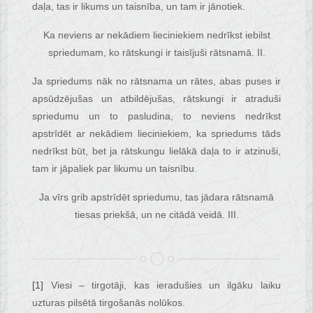
daļa, tas ir likums un taisnība, un tam ir jānotiek.
Ka neviens ar nekādiem lieciniekiem nedrīkst iebilst
spriedumam, ko rātskungi ir taisījuši rātsnamā. II.
Ja spriedums nāk no rātsnama un rātes, abas puses ir
apsūdzējušas un atbildējušas, rātskungi ir atraduši
spriedumu un to pasludina, to neviens nedrīkst
apstrīdēt ar nekādiem lieciniekiem, ka spriedums tāds
nedrīkst būt, bet ja rātskungu lielākā daļa to ir atzinuši,
tam ir jāpaliek par likumu un taisnību.
Ja vīrs grib apstrīdēt spriedumu, tas jādara rātsnamā
tiesas priekšā, un ne citādā veidā. III.
[1]
Viesi – tirgotāji, kas ieradušies un ilgāku laiku
uzturas pilsētā tirgošanās nolūkos.