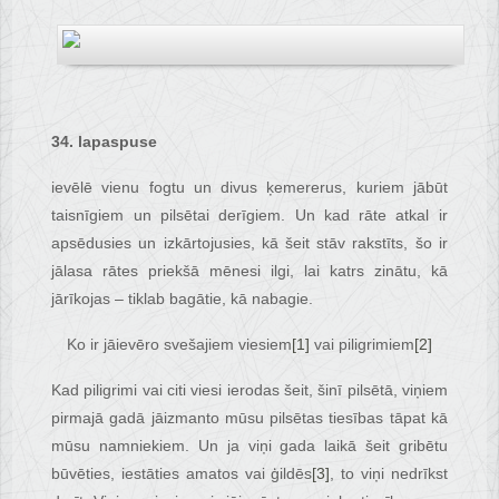
34. lapaspuse
ievēlē vienu fogtu un divus ķemererus, kuriem jābūt
taisnīgiem un pilsētai derīgiem. Un kad rāte atkal ir
apsēdusies un izkārtojusies, kā šeit stāv rakstīts, šo ir
jālasa rātes priekšā mēnesi ilgi, lai katrs zinātu, kā
jārīkojas – tiklab bagātie, kā nabagie.
Ko ir jāievēro svešajiem viesiem
[1]
vai piligrimiem
[2]
Kad piligrimi vai citi viesi ierodas šeit, šinī pilsētā, viņiem
pirmajā gadā jāizmanto mūsu pilsētas tiesības tāpat kā
mūsu namniekiem. Un ja viņi gada laikā šeit gribētu
būvēties, iestāties amatos vai ģildēs
[3]
, to viņi nedrīkst