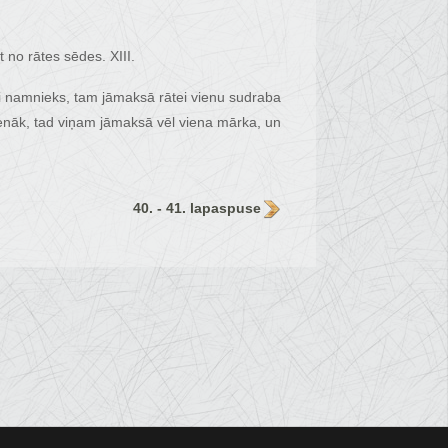
 no rātes sēdes. XIII.
vai namnieks, tam jāmaksā rātei vienu sudraba
nenāk, tad viņam jāmaksā vēl viena mārka, un
40. - 41. lapaspuse