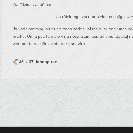
jāatlīdzina zaudējumi.
Ja rātskungs vai namnieks patvaļīgi aiziet
Ja kāds patvaļīgi aiziet no rātes sēdes, lai tas būtu rātskungs 
mārku. Un ja pēc tam pie viņa nosūta ziņnesi, un viņš atpakaļ 
viņu par to nav jāuzskata par godavīru.
36. - 37. lapaspuse