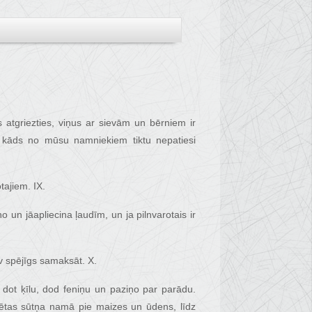
as atgriezties, viņus ar sievām un bērniem ir
 kāds no mūsu namniekiem tiktu nepatiesi
tajiem. IX.
 un jāapliecina ļaudīm, un ja pilnvarotais ir
v spējīgs samaksāt. X.
dot ķīlu, dod feniņu un paziņo par parādu.
ilsētas sūtņa namā pie maizes un ūdens, līdz