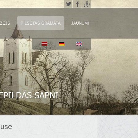
ZEJS
PILSĒTAS GRĀMATA
JAUNUMI
puse