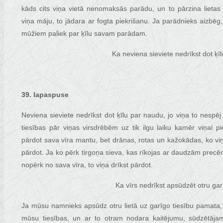
kāds cits viņa vietā nenomaksās parādu, un to pārzina lietas
viņa māju, to jādara ar fogta piekrišanu. Ja parādnieks aizbēg,
mūžiem paliek par ķīlu savam parādam.
Ka neviena sieviete nedrīkst dot ķīl
39. lapaspuse
Neviena sieviete nedrīkst dot ķīlu par naudu, jo viņa to nespēj 
tiesības pār viņas virsdrēbēm uz tik ilgu laiku kamēr viņai p
pārdot sava vīra mantu, bet drānas, rotas un kažokādas, ko viņai
pārdot. Ja ko pērk tirgoņa sieva, kas rīkojas ar daudzām precē
nopērk no sava vīra, to viņa drīkst pārdot.
Ka vīrs nedrīkst apsūdzēt otru garī
Ja mūsu namnieks apsūdz otru lietā uz garīgo tiesību pamata, 
mūsu tiesības, un ar to otram nodara kaitējumu, sūdzētāja