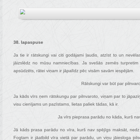
38. lapaspuse
Ja tie ir rātskungi vai citi godājami ļaudis, atzīst to un nevēl
jāizslēdz no mūsu namniecības. Ja svešās zemēs turpretim
apsūdzēts, rātei viņam ir jāpalīdz pēc visām savām iespējām.
Rātskungi var būt par pilnvaro
Ja kāds vīrs ņem rātskungu par pilnvaroto, viņam par to jāpaziņo
visu cienījams un pazīstams, lietas paliek tādas, kā ir.
Ja vīrs pieprasa parādu no kāda, kurš na
Jā kāds prasa parādu no vīra, kurš nav spējīgs maksāt, nedz 
Fogtam ir jāatbild vīra vietā par parādu, un viņu jāiesloga p