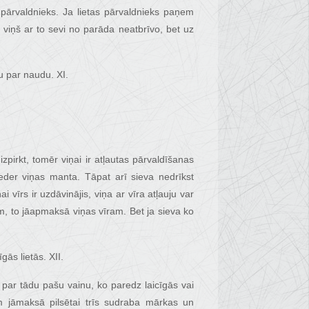
 pārvaldnieks. Ja lietas pārvaldnieks paņem
 viņš ar to sevi no parāda neatbrīvo, bet uz
u par naudu. XI.
izpirkt, tomēr viņai ir atļautas pārvaldīšanas
ieder viņas manta. Tāpat arī sieva nedrīkst
 vīrs ir uzdāvinājis, viņa ar vīra atļauju var
m, to jāapmaksā viņas vīram. Bet ja sieva ko
gās lietās. XII.
par tādu pašu vainu, ko paredz laicīgās vai
m jāmaksā pilsētai trīs sudraba mārkas un