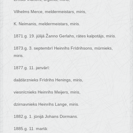
Vilhelms Merce, meldermeistars, miris,
K. Neimanis, meldermeistars, miris.
1871.g. 19. jūlijā Žanno Gerlahs, rātes kalpotājs, miris.
1873.g. 3. septembrī Heinrihs Frīdrihsons, mūrnieks,
miris.
1877.g. 11. janvārī:
daiļdārznieks Frīdrihs Henings, miris,
viesnīcnieks Heinrihs Meijers, miris,
dzirnavnieks Heinrihs Lange, miris.
1882.g. 1. jūnijā Johans Dormans.
1885.g. 11. martā: