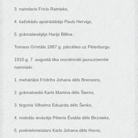
3. namdaris Fricis Ratnieks,
4. kažokādu apstrādātājs Pauls Hervigs,
5. grāmatiesējējs Harijs Billina.
Tomass Grīntāls 1887.g. pārcēlies uz Pēterburgu.
1910.g. 7. augustā tika nozvērināti jaunuzņemtie
namnieki:
1. mehāniķis Frīdrihs Johana dēls Brensons,
2. grāmatvedis Karls Martina dēls Šterns,
3. tirgonis Vilhelms Eduarda dēls Šenks,
4. nodokļu ievācējs Pēteris Ēvalda dēls Birznieks,
5. podniekmeistars Karls Johana dēls Horns,