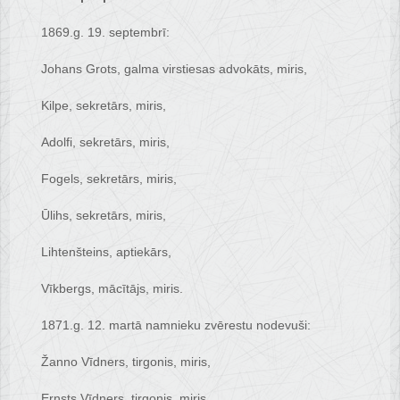
1869.g. 19. septembrī:
Johans Grots, galma virstiesas advokāts, miris,
Kilpe, sekretārs, miris,
Adolfi, sekretārs, miris,
Fogels, sekretārs, miris,
Ūlihs, sekretārs, miris,
Lihtenšteins, aptiekārs,
Vīkbergs, mācītājs, miris.
1871.g. 12. martā namnieku zvērestu nodevuši:
Žanno Vīdners, tirgonis, miris,
Ernsts Vīdners, tirgonis, miris,