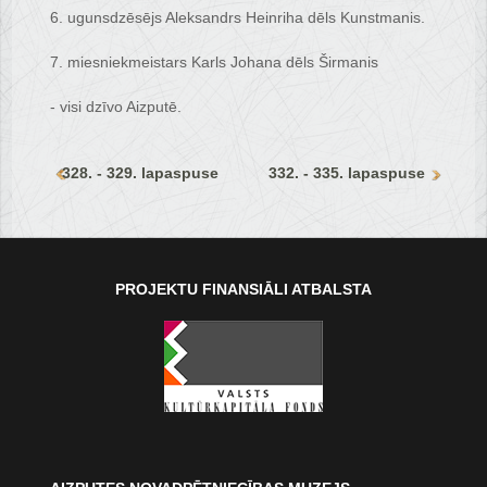
6. ugunsdzēsējs Aleksandrs Heinriha dēls Kunstmanis.
7. miesniekmeistars Karls Johana dēls Širmanis
- visi dzīvo Aizputē.
328. - 329. lapaspuse
332. - 335. lapaspuse
PROJEKTU FINANSIĀLI ATBALSTA