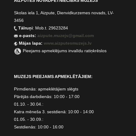
AIZPUTES NOVADPĒTNIECĪBAS MUZEJS
Skolas iela 1, Aizpute, Dienvidkurzemes novads, LV-
3456
Tālruņi
: Mob.t. 29623284
e-pasts:
aizpute.muzejs@gmail.com
Mājas lapa:
www.aizputesmuzejs.lv
Pieejams apmeklējums invalīdu ratiņkrēslos
MUZEJS PIEEJAMS APMEKLĒTĀJIEM:
Pirmdienās: apmeklētājiem slēgts
Pārējās darbdienās: 10:00 - 17:00
01.10. - 30.04.:
Katra mēneša 3. sestdienā: 10:00 - 14:00
01.05. - 30.09.:
Sestdienās: 10:00 - 16:00