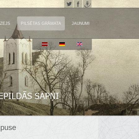
ZEJS
PILSĒTAS GRĀMATA
JAUNUMI
spuse