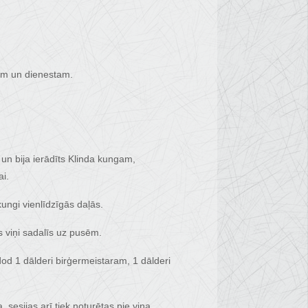
šām un dienestam.
 un bija ierādīts Klinda kungam,
i.
ungi vienlīdzīgās daļās.
 viņi sadalīs uz pusēm.
od 1 dālderi birģermeistaram, 1 dālderi
, sesijas arī tiek noturētas pie viņa.