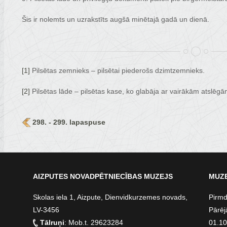
Šis ir nolemts un uzrakstīts augšā minētajā gadā un dienā.
[1]
Pilsētas zemnieks – pilsētai piederošs dzimtzemnieks.
[2]
Pilsētas lāde – pilsētas kase, ko glabāja ar vairākām atslēg
298. - 299. lapaspuse
AIZPUTES NOVADPĒTNIECĪBAS MUZEJS
MUZE
Skolas iela 1, Aizpute, Dienvidkurzemes novads,
Pirmd
LV-3456
Pārēj
Tālruņi
: Mob.t. 29623284
01.10.