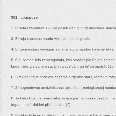
301. lapaspuse
2. Pilsētas zemnieks
[1]
Cīce paliek vienīgi birģermeistara klau
3. Ebreju kapsētas naudu viņi abi dalīs uz pusēm.
4. Birģermeistars vienīgais saņems soda naudas krimināllietās.
5. 6 pūrvietas lielo zemesgabalu, kas atrodas pie Foigta zemes,
birģermeistars saņem savām vajadzībām un brīvai apstrādāšana
6. Simjūda tirgus nodevas saņems birģermeistars, fogts un rātsk
7. Zīmognodevas un dzimšanas apliecību [izsniegšanas] naudas
8. Ja kāds kļūst par namnieku, viņam par namnieka tiesībām jād
fogtam, un 1 dālderi pilsētas lādei
[2]
.
9. Pilsētas lāde un privilēģiju dokumenti paliek pie birģermeistara