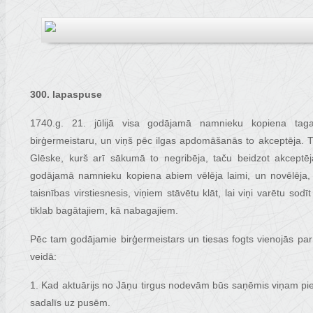
300. lapaspuse
1740.g. 21. jūlijā visa godājamā namnieku kopiena taga
birģermeistaru, un viņš pēc ilgas apdomāšanās to akceptēja. Tā
Glēske, kurš arī sākumā to negribēja, taču beidzot akceptē
godājamā namnieku kopiena abiem vēlēja laimi, un novēlēja, la
taisnības virstiesnesis, viņiem stāvētu klāt, lai viņi varētu sodī
tiklab bagātajiem, kā nabagajiem.
Pēc tam godājamie birģermeistars un tiesas fogts vienojās par
veidā:
1. Kad aktuārijs no Jāņu tirgus nodevām būs saņēmis viņam pie
sadalīs uz pusēm.