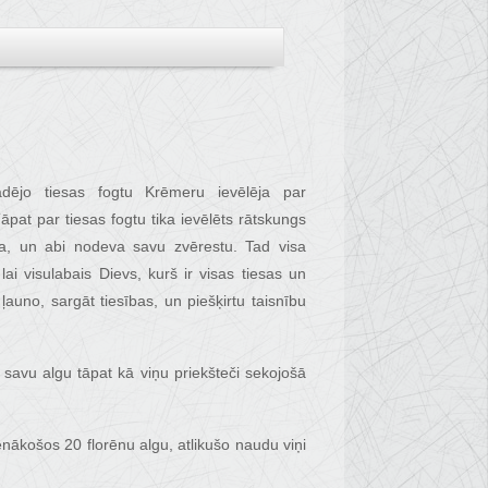
dējo tiesas fogtu Krēmeru ievēlēja par
pat par tiesas fogtu tika ievēlēts rātskungs
ja, un abi nodeva savu zvērestu. Tad visa
i visulabais Dievs, kurš ir visas tiesas un
t ļauno, sargāt tiesības, un piešķirtu taisnību
 savu algu tāpat kā viņu priekšteči sekojošā
nākošos 20 florēnu algu, atlikušo naudu viņi