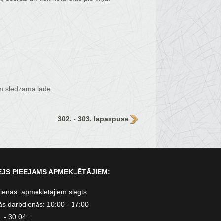
ām slēdzamā lādē.
302. - 303. lapaspuse
JS PIEEJAMS APMEKLĒTĀJIEM:
ienās: apmeklētājiem slēgts
ās darbdienās: 10:00 - 17:00
 - 30.04.: