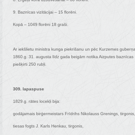
9. Baznīcas vizitācijai – 15 florēni.
Kopā – 1049 florēni 18 graši.
Ar iekšlietu ministra kunga piekrišanu un pēc Kurzemes guberņ
1860.g. 31. augusta līdz gada beigām notika Aizputes baznīcas 
piešķirti 250 rubļi.
309. lapaspuse
1829.g. rātes locekļi bija:
godājamais birģermeistars Frīdrihs Nikolauss Grenings, tirgonis
tiesas fogts J. Karls Henkau, tirgonis,