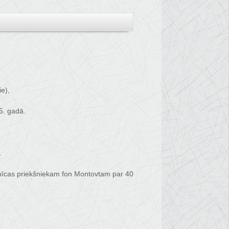
e),
5. gadā.
.
znīcas priekšniekam fon Montovtam par 40