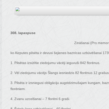
308. lapaspuse
Zināšanai (Pro memori
ko Aizputes pilsēta ir devusi šejienes baznīcas uzbūvēšanai 173
1. Pilsētas izsūtītie ziedojumu vācēji ieguvuši 842 florēnus.
2. Vēl ziedojumu vācējs Šlangs iesniedzis 82 florēnus 12 grašus
3. Pilsēta ir izsniegusi obligāciju augstdzimušajam kungam, ba
florēniem.
4. Zvanu uzcelšanai – 7 florēni 6 graši.
8. Ērģeļu kora uzbūvēšanai – 60 florēni.