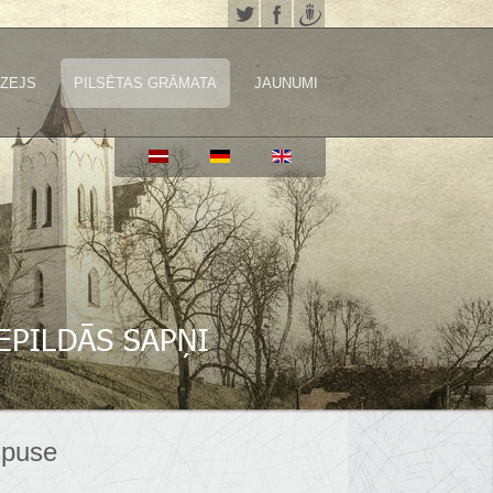
ZEJS
PILSĒTAS GRĀMATA
JAUNUMI
spuse