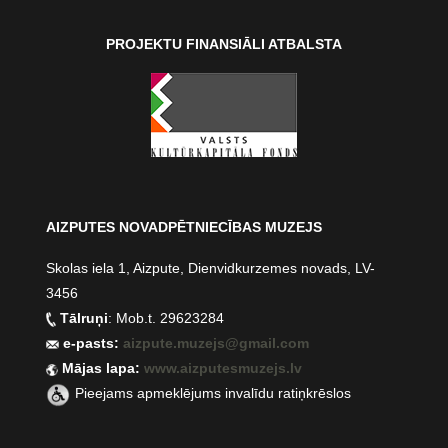
PROJEKTU FINANSIĀLI ATBALSTA
AIZPUTES NOVADPĒTNIECĪBAS MUZEJS
Skolas iela 1, Aizpute, Dienvidkurzemes novads, LV-
3456
Tālruņi
: Mob.t. 29623284
e-pasts:
aizpute.muzejs@gmail.com
Mājas lapa:
www.aizputesmuzejs.lv
Pieejams apmeklējums invalīdu ratiņkrēslos