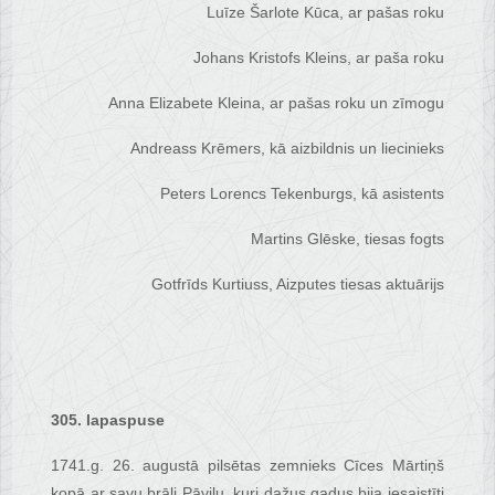
Luīze Šarlote Kūca, ar pašas roku
Johans Kristofs Kleins, ar paša roku
Anna Elizabete Kleina, ar pašas roku un zīmogu
Andreass Krēmers, kā aizbildnis un liecinieks
Peters Lorencs Tekenburgs, kā asistents
Martins Glēske, tiesas fogts
Gotfrīds Kurtiuss, Aizputes tiesas aktuārijs
305. lapaspuse
1741.g. 26. augustā pilsētas zemnieks Cīces Mārtiņš
kopā ar savu brāli Pāvilu, kuri dažus gadus bija iesaistīti