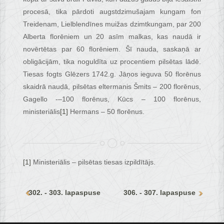
procesā, tika pārdoti augstdzimušajam kungam fon
Treidenam, Lielblendīnes muižas dzimtkungam, par 200
Alberta florēniem un 20 asīm malkas, kas naudā ir
novērtētas par 60 florēniem. Šī nauda, saskaņā ar
obligācijām, tika noguldīta uz procentiem pilsētas lādē.
Tiesas fogts Glēzers 1742.g. Jāņos ieguva 50 florēnus
skaidrā naudā, pilsētas eltermanis Šmits – 200 florēnus,
Gagello -–100 florēnus, Kūcs – 100 florēnus,
ministeriālis
[1]
Hermans – 50 florēnus.
[1]
Ministeriālis – pilsētas tiesas izpildītājs.
302. - 303. lapaspuse
306. - 307. lapaspuse