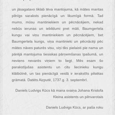
un jāsagatavo tiklab tēva mantojuma, kā mātes mantas
pilnīgs saraksts pienācīgā un likumīgā formā. Tad
mums, mūsu mantiniekiem un pēcnācējiem, nekad
nebūs ierunas un iebildumi pret māti, Baumgertela
kungu vai viņu mantiniekiem un pēcnācējiem, bet
Baumgertela kungs, viņa mantinieki un pēcnācēji pēc
mātes nāves paturēs visu, viņi tiks pielaisti pie nama un
pārējā mantojuma tiesiskas pārņemšanas īpašumā, un
neviens nevarēs viņiem to liegt. Mēs esam šo
parakstījušas asistentu un citu liecinieku kungu
klātbūtnē, un tas pienācīgā veidā ir ierakstīts pilsētas
grāmatā. Datēts Aizputē, 1737.g. 3. septembrī.
Daniels Ludvigs Kūcs kā mana svaiņa Johana Kristofa
Kleina asistents un pilnvarotais
Daniels Ludvigs Kūcs, ar paša roku