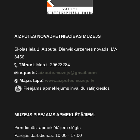
AIZPUTES NOVADPĒTNIECĪBAS MUZEJS
Skolas iela 1, Aizpute, Dienvidkurzemes novads, LV-
3456
Tālruņi
: Mob.t. 29623284
e-pasts:
aizpute.muzejs@gmail.com
Mājas lapa:
www.aizputesmuzejs.lv
Pieejams apmeklējums invalīdu ratiņkrēslos
MUZEJS PIEEJAMS APMEKLĒTĀJIEM:
Pirmdienās: apmeklētājiem slēgts
Pārējās darbdienās: 10:00 - 17:00