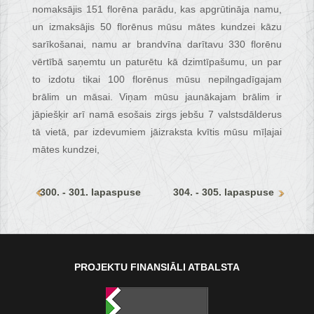
nomaksājis 151 florēna parādu, kas apgrūtināja namu,
un izmaksājis 50 florēnus mūsu mātes kundzei kāzu
sarīkošanai, namu ar brandvīna darītavu 330 florēnu
vērtībā saņemtu un paturētu kā dzimtīpašumu, un par
to izdotu tikai 100 florēnus mūsu nepilngadīgajam
brālim un māsai. Viņam mūsu jaunākajam brālim ir
jāpiešķir arī namā esošais zirgs jebšu 7 valstsdālderus
tā vietā, par izdevumiem jāizraksta kvītis mūsu mīļajai
mātes kundzei,
300. - 301. lapaspuse
304. - 305. lapaspuse
PROJEKTU FINANSIĀLI ATBALSTA