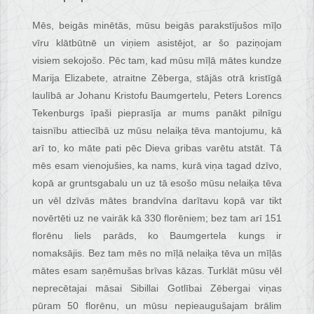
Mēs, beigās minētās, mūsu beigās parakstījušos mīļo
vīru klātbūtnē un viņiem asistējot, ar šo paziņojam
visiem sekojošo. Pēc tam, kad mūsu mīļā mātes kundze
Marija Elizabete, atraitne Zēberga, stājās otrā kristīgā
laulībā ar Johanu Kristofu Baumgertelu, Peters Lorencs
Tekenburgs īpaši pieprasīja ar mums panākt pilnīgu
taisnību attiecībā uz mūsu nelaiķa tēva mantojumu, kā
arī to, ko māte pati pēc Dieva gribas varētu atstāt. Tā
mēs esam vienojušies, ka nams, kurā viņa tagad dzīvo,
kopā ar gruntsgabalu un uz tā esošo mūsu nelaiķa tēva
un vēl dzīvās mātes brandvīna darītavu kopā var tikt
novērtēti uz ne vairāk kā 330 florēniem; bez tam arī 151
florēnu liels parāds, ko Baumgertela kungs ir
nomaksājis. Bez tam mēs no mīļā nelaiķa tēva un mīļās
mātes esam saņēmušas brīvas kāzas. Turklāt mūsu vēl
neprecētajai māsai Sibillai Gotlībai Zēbergai viņas
pūram 50 florēnu, un mūsu nepieaugušajam brālim