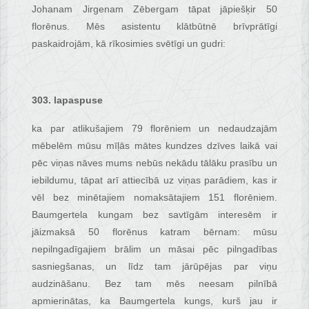
Johanam Jirgenam Zēbergam tāpat jāpiešķir 50
florēnus. Mēs asistentu klātbūtnē brīvprātīgi
paskaidrojām, kā rīkosimies svētīgi un gudri:
303. lapaspuse
ka par atlikušajiem 79 florēniem un nedaudzajām
mēbelēm mūsu mīļās mātes kundzes dzīves laikā vai
pēc viņas nāves mums nebūs nekādu tālāku prasību un
iebildumu, tāpat arī attiecībā uz viņas parādiem, kas ir
vēl bez minētajiem nomaksātajiem 151 florēniem.
Baumgertela kungam bez savtīgām interesēm ir
jāizmaksā 50 florēnus katram bērnam: mūsu
nepilngadīgajiem brālim un māsai pēc pilngadības
sasniegšanas, un līdz tam jārūpējas par viņu
audzināšanu. Bez tam mēs neesam pilnībā
apmierinātas, ka Baumgertela kungs, kurš jau ir