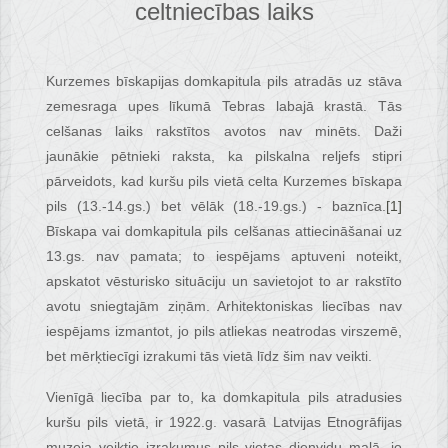
celtniecības laiks
Kurzemes bīskapijas domkapitula pils atradās uz stāva
zemesraga upes līkumā Tebras labajā krastā. Tās
celšanas laiks rakstītos avotos nav minēts. Daži
jaunākie pētnieki raksta, ka pilskalna reljefs stipri
pārveidots, kad kuršu pils vietā celta Kurzemes bīskapa
pils (13.-14.gs.) bet vēlāk (18.-19.gs.) - baznīca.
[1]
Bīskapa vai domkapitula pils celšanas attiecināšanai uz
13.gs. nav pamata; to iespējams aptuveni noteikt,
apskatot vēsturisko situāciju un savietojot to ar rakstīto
avotu sniegtajām ziņām. Arhitektoniskas liecības nav
iespējams izmantot, jo pils atliekas neatrodas virszemē,
bet mērķtiecīgi izrakumi tās vietā līdz šim nav veikti.
Vienīgā liecība par to, ka domkapitula pils atradusies
kuršu pils vietā, ir 1922.g. vasarā Latvijas Etnogrāfijas
muzeja veiktie izrakumus pils vietas dienvidu malā, jo