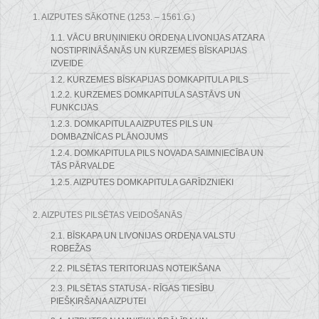
1. AIZPUTES SĀKOTNE (1253. – 1561.G.)
1.1. VĀCU BRUŅINIEKU ORDEŅA LIVONIJAS ATZARA
NOSTIPRINĀŠANĀS UN KURZEMES BĪSKAPIJAS
IZVEIDE
1.2. KURZEMES BĪSKAPIJAS DOMKAPITULA PILS
1.2.2. KURZEMES DOMKAPITULA SASTĀVS UN
FUNKCIJAS
1.2.3. DOMKAPITULA AIZPUTES PILS UN
DOMBAZNĪCAS PLĀNOJUMS
1.2.4. DOMKAPITULA PILS NOVADA SAIMNIECĪBA UN
TĀS PĀRVALDE
1.2.5. AIZPUTES DOMKAPITULA GARĪDZNIEKI
2. AIZPUTES PILSĒTAS VEIDOŠANĀS
2.1. BĪSKAPA UN LIVONIJAS ORDEŅA VALSTU
ROBEŽAS
2.2. PILSĒTAS TERITORIJAS NOTEIKŠANA
2.3. PILSĒTAS STATUSA - RĪGAS TIESĪBU
PIEŠĶIRŠANA AIZPUTEI