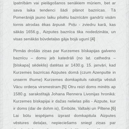
īpatnībām vai pielāgošanos senākiem mūriem, bet ar
sava laika tendenci šādi plānot baznīcas. Tā
Pomerānijā jauno laiku pilsētu baznīcām gandrīz visām
tornis atrodas ēkas ārpusē. Poļu - zviedru karā, kas
sākās 1656.g., Aizputes baznīca tika nodedzināta, un
visas senākās būvdetaļas gāja bojā ugunī.
[4]
Pirmās drošās ziņas par Kurzemes bīskapijas galveno
baznīcu – domu jeb katedrāli (no lat. cathedra –
[bīskapa] sēdeklis) datētas ar 1430.g. 15. janvāri, kad
Kurzemes baznīcas Aizputes domā (czum Azenputte in
unserm thume) Kurzemes domkapituls rakstīja vēstuli
Vācu ordeņa virsmestram.
[5]
Otru reizi doms minēts ap
1580.g. sarakstītajā Johana Rennera Livonijas hronikā:
Kurzemes bīskapijai ir dažas nelielas pilis - Aizpute, kur
ir doms (dar de dohm is), Embūte, Valtaiķi un Piltene.
[6]
Lai būtu iespējams izprast domkapitula Aizputes
vēstures detaļas, nepieciešams sniegt ziņas par