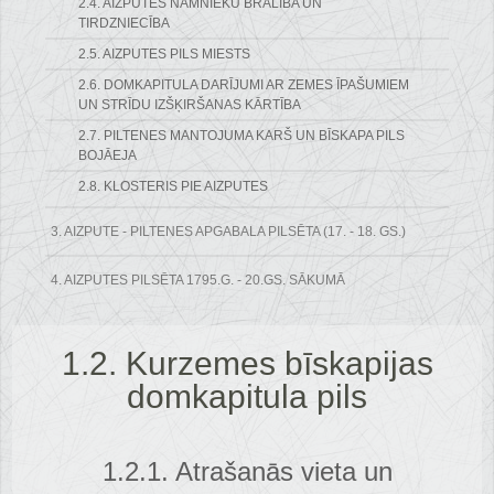
2.4. AIZPUTES NAMNIEKU BRĀLĪBA UN
TIRDZNIECĪBA
2.5. AIZPUTES PILS MIESTS
2.6. DOMKAPITULA DARĪJUMI AR ZEMES ĪPAŠUMIEM
UN STRĪDU IZŠĶIRŠANAS KĀRTĪBA
2.7. PILTENES MANTOJUMA KARŠ UN BĪSKAPA PILS
BOJĀEJA
2.8. KLOSTERIS PIE AIZPUTES
3. AIZPUTE - PILTENES APGABALA PILSĒTA (17. - 18. GS.)
4. AIZPUTES PILSĒTA 1795.G. - 20.GS. SĀKUMĀ
1.2. Kurzemes bīskapijas
domkapitula pils
1.2.1. Atrašanās vieta un