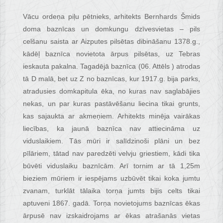
Vācu ordeņa piļu pētnieks, arhitekts Bernhards Šmids
doma baznīcas un domkungu dzīvesvietas – pils
celšanu saista ar Aizputes pilsētas dibināšanu 1378.g.,
kādēļ baznīca novietota ārpus pilsētas, uz Tebras
ieskauta pakalna. Tagadējā baznīca (06. Attēls ) atrodas
tā D malā, bet uz Z no baznīcas, kur 1917.g. bija parks,
atradusies domkapitula ēka, no kuras nav saglabājies
nekas, un par kuras pastāvēšanu liecina tikai grunts,
kas sajaukta ar akmeņiem. Arhitekts minēja vairākas
liecības, ka jaunā baznīca nav attiecināma uz
viduslaikiem. Tās mūri ir salīdzinoši plāni un bez
pīlāriem, tātad nav paredzēti velvju griestiem, kādi tika
būvēti viduslaiku baznīcām. Arī tornim ar tā 1,25m
bieziem mūriem ir iespējams uzbūvēt tikai koka jumtu
zvanam, turklāt tālaika torņa jumts bijis celts tikai
aptuveni 1867. gadā. Torņa novietojums baznīcas ēkas
ārpusē nav izskaidrojams ar ēkas atrašanās vietas