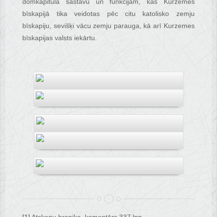
domkapitula sastāvu un funkcijām, kas Kurzemes
bīskapijā tika veidotas pēc citu katolisko zemju
bīskapiju, sevišķi vācu zemju parauga, kā arī Kurzemes
bīskapijas valsts iekārtu.