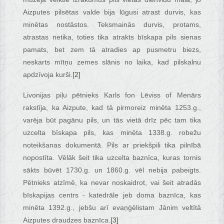
Aizputes pilsētas valde bija lūgusi atrast durvis, kas
minētas nostāstos. Teksmainās durvis, protams,
atrastas netika, toties tika atrakts bīskapa pils sienas
pamats, bet zem tā atradies ap pusmetru biezs,
neskarts mītņu zemes slānis no laika, kad pilskalnu
apdzīvoja kurši.
[2]
Livonijas piļu pētnieks Karls fon Lēviss of Menārs
rakstīja, ka Aizpute, kad tā pirmoreiz minēta 1253.g.,
varēja būt pagānu pils, un tās vietā drīz pēc tam tika
uzcelta bīskapa pils, kas minēta 1338.g. robežu
noteikšanas dokumentā. Pils ar priekšpili tika pilnībā
nopostīta. Vēlāk šeit tika uzcelta baznīca, kuras tornis
sākts būvēt 1730.g. un 1860.g. vēl nebija pabeigts.
Pētnieks atzīmē, ka nevar noskaidrot, vai šeit atradās
bīskapijas centrs - katedrāle jeb doma baznīca, kas
minēta 1392.g., jebšu arī evaņģēlistam Jānim veltītā
Aizputes draudzes baznīca.
[3]