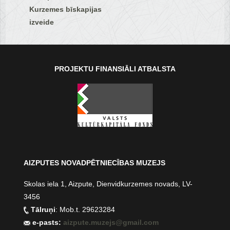
Kurzemes bīskapijas
izveide
PROJEKTU FINANSIĀLI ATBALSTA
AIZPUTES NOVADPĒTNIECĪBAS MUZEJS
Skolas iela 1, Aizpute, Dienvidkurzemes novads, LV-
3456
Tālruņi
: Mob.t. 29623284
e-pasts:
aizpute.muzejs@gmail.com