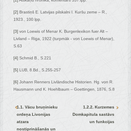
[1]
Atskaņu hronika, komentārs 337.lpp.
[2]
Brastiņš E. Latvijas pilskalni I. Kuršu zeme – R.,
1923., 100.lpp.
[3]
von Loewis of Menar K. Burgenlexikon fuer Alt –
Livland – Riga, 1922 (turpmāk - von Loewis of Menar),
S.63
[4]
Schmid B., S.221
[5]
LUB, 8.Bd., S.255-257
[6]
Johann Renners Livländische Historien. Hg. von R.
Hausmann und K. Hoehlbaum – Goettingen, 1876, S.8
1.1. Vācu bruņinieku
1.2.2. Kurzemes
ordeņa Livonijas
Domkapitula sastāvs
atzara
un funkcijas
nostiprināšanās un