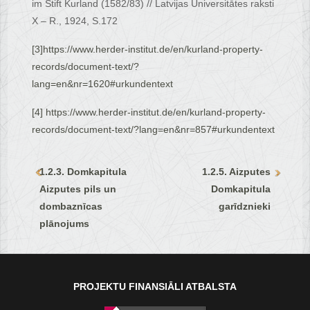
im Stift Kurland (1582/83) // Latvijas Universitātes raksti
X – R., 1924, S.172
[3]
https://www.herder-institut.de/en/kurland-property-
records/document-text/?
lang=en&nr=1620#urkundentext
[4]
https://www.herder-institut.de/en/kurland-property-
records/document-text/?lang=en&nr=857#urkundentext
1.2.3. Domkapitula
1.2.5. Aizputes
Aizputes pils un
Domkapitula
dombaznīcas
garīdznieki
plānojums
PROJEKTU FINANSIĀLI ATBALSTA