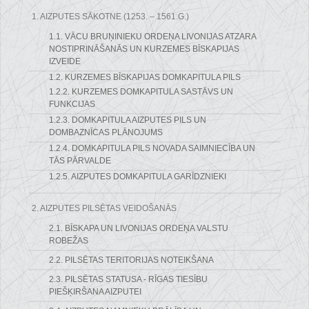
1. AIZPUTES SĀKOTNE (1253. – 1561.G.)
1.1. VĀCU BRUŅINIEKU ORDEŅA LIVONIJAS ATZARA
NOSTIPRINĀŠANĀS UN KURZEMES BĪSKAPIJAS
IZVEIDE
1.2. KURZEMES BĪSKAPIJAS DOMKAPITULA PILS
1.2.2. KURZEMES DOMKAPITULA SASTĀVS UN
FUNKCIJAS
1.2.3. DOMKAPITULA AIZPUTES PILS UN
DOMBAZNĪCAS PLĀNOJUMS
1.2.4. DOMKAPITULA PILS NOVADA SAIMNIECĪBA UN
TĀS PĀRVALDE
1.2.5. AIZPUTES DOMKAPITULA GARĪDZNIEKI
2. AIZPUTES PILSĒTAS VEIDOŠANĀS
2.1. BĪSKAPA UN LIVONIJAS ORDEŅA VALSTU
ROBEŽAS
2.2. PILSĒTAS TERITORIJAS NOTEIKŠANA
2.3. PILSĒTAS STATUSA - RĪGAS TIESĪBU
PIEŠĶIRŠANA AIZPUTEI