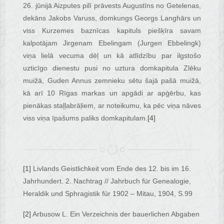
26. jūnijā Aizputes pilī prāvests Augustīns no Getelenas,
dekāns Jakobs Varuss, domkungs Georgs Langhārs un
viss Kurzemes baznīcas kapituls piešķīra savam
kalpotājam Jirgenam Ebelingam (Jurgen Ebbelingk)
viņa lielā vecuma dēļ un kā atlīdzību par ilgstošo
uzticīgo dienestu pusi no uztura domkapitula Zlēku
muižā, Guden Annus zemnieku sētu šajā pašā muižā,
kā arī 10 Rīgas markas un apgādi ar apģērbu, kas
pienākas staļļabrāļiem, ar noteikumu, ka pēc viņa nāves
viss viņa īpašums paliks domkapitulam.
[4]
[1]
Livlands Geistlichkeit vom Ende des 12. bis im 16.
Jahrhundert. 2. Nachtrag // Jahrbuch für Genealogie,
Heraldik und Sphragistik für 1902 – Mitau, 1904, S.99
[2]
Arbusow L. Ein Verzeichnis der bauerlichen Abgaben