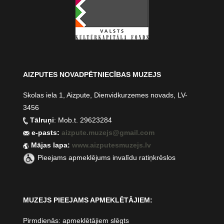
AIZPUTES NOVADPĒTNIECĪBAS MUZEJS
Skolas iela 1, Aizpute, Dienvidkurzemes novads, LV-
3456
Tālruņi
: Mob.t. 29623284
e-pasts:
aizpute.muzejs@gmail.com
Mājas lapa:
www.aizputesmuzejs.lv
Pieejams apmeklējums invalīdu ratiņkrēslos
MUZEJS PIEEJAMS APMEKLĒTĀJIEM:
Pirmdienās: apmeklētājiem slēgts