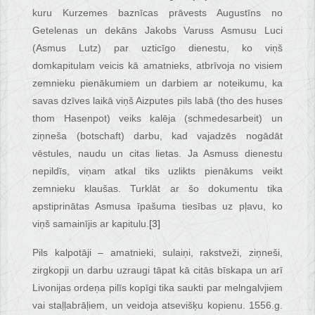
kuru Kurzemes baznīcas prāvests Augustīns no
Getelenas un dekāns Jakobs Varuss Asmusu Luci
(Asmus Lutz) par uzticīgo dienestu, ko viņš
domkapitulam veicis kā amatnieks, atbrīvoja no visiem
zemnieku pienākumiem un darbiem ar noteikumu, ka
savas dzīves laikā viņš Aizputes pils labā (tho des huses
thom Hasenpot) veiks kalēja (schmedesarbeit) un
ziņneša (botschaft) darbu, kad vajadzēs nogādāt
vēstules, naudu un citas lietas. Ja Asmuss dienestu
nepildīs, viņam atkal tiks uzlikts pienākums veikt
zemnieku klaušas. Turklāt ar šo dokumentu tika
apstiprinātas Asmusa īpašuma tiesības uz pļavu, ko
viņš samainījis ar kapitulu.
[3]
Pils kalpotāji – amatnieki, sulaiņi, rakstveži, ziņneši,
zirgkopji un darbu uzraugi tāpat kā citās bīskapa un arī
Livonijas ordeņa pilīs kopīgi tika saukti par melngalvjiem
vai staļļabrāļiem, un veidoja atsevišķu kopienu. 1556.g.