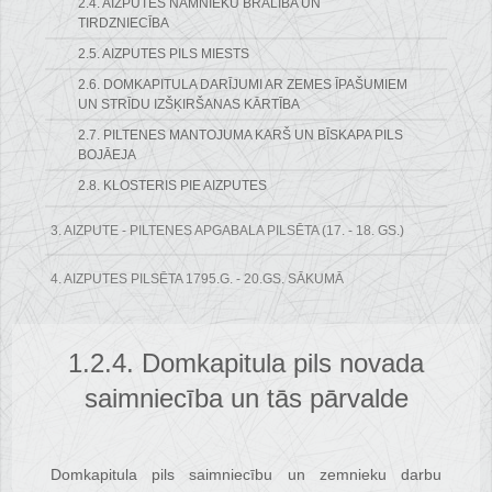
2.4. AIZPUTES NAMNIEKU BRĀLĪBA UN
TIRDZNIECĪBA
2.5. AIZPUTES PILS MIESTS
2.6. DOMKAPITULA DARĪJUMI AR ZEMES ĪPAŠUMIEM
UN STRĪDU IZŠĶIRŠANAS KĀRTĪBA
2.7. PILTENES MANTOJUMA KARŠ UN BĪSKAPA PILS
BOJĀEJA
2.8. KLOSTERIS PIE AIZPUTES
3. AIZPUTE - PILTENES APGABALA PILSĒTA (17. - 18. GS.)
4. AIZPUTES PILSĒTA 1795.G. - 20.GS. SĀKUMĀ
1.2.4. Domkapitula pils novada
saimniecība un tās pārvalde
Domkapitula pils saimniecību un zemnieku darbu