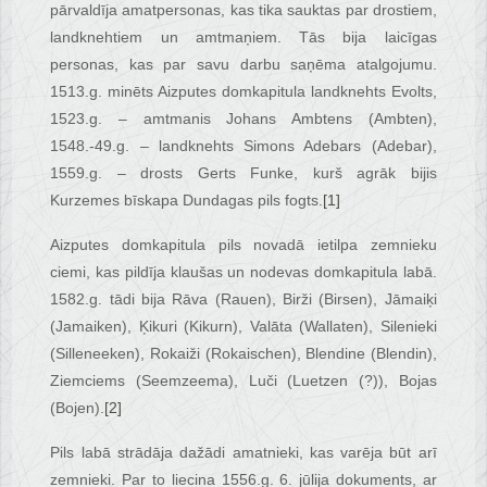
pārvaldīja amatpersonas, kas tika sauktas par drostiem,
landknehtiem un amtmaņiem. Tās bija laicīgas
personas, kas par savu darbu saņēma atalgojumu.
1513.g. minēts Aizputes domkapitula landknehts Evolts,
1523.g. – amtmanis Johans Ambtens (Ambten),
1548.-49.g. – landknehts Simons Adebars (Adebar),
1559.g. – drosts Gerts Funke, kurš agrāk bijis
Kurzemes bīskapa Dundagas pils fogts.
[1]
Aizputes domkapitula pils novadā ietilpa zemnieku
ciemi, kas pildīja klaušas un nodevas domkapitula labā.
1582.g. tādi bija Rāva (Rauen), Birži (Birsen), Jāmaiķi
(Jamaiken), Ķikuri (Kikurn), Valāta (Wallaten), Silenieki
(Silleneeken), Rokaiži (Rokaischen), Blendine (Blendin),
Ziemciems (Seemzeema), Luči (Luetzen (?)), Bojas
(Bojen).
[2]
Pils labā strādāja dažādi amatnieki, kas varēja būt arī
zemnieki. Par to liecina 1556.g. 6. jūlija dokuments, ar