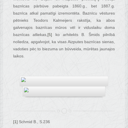
baznīcas pārbūve pabeigta 1860.g., bet 1887.g.
baznīca atkal pamatīgi izremontēta. Baznīcu vēstures
pētnieks Teodors Kalmeijers rakstīja, ka abos
galvenajos baznīcas mūros vēl ir viduslaiku doma
baznīcas atliekas,
[5]
ko arhitekts B. Šmids pilnībā
noliedza, apgalvojot, ka visas Aizputes baznīcas sienas,
vadoties pēc to biezuma un būvveida, mūrētas jaunajos
laikos.
[1]
Schmid B., S.236