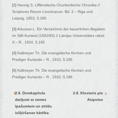
[2]
Hennig S. Lifflendische Churlendische Chronika //
Scriptores Rerum Livonicarum. Bd. 2 – Riga und
Leipzig, 1853, S.280
[3]
Arbusow L. Ein Verzeichnis der bauerlichen Abgaben
im Stift Kurland (1582/83) // Latvijas Universitātes raksti
X – R., 1924, S.185
[4]
Kallmeyer Th. Die evangelische Kirchen und
Prediger Kurlands – R., 1910, S.185
[5]
Kallmeyer Th. Die evangelische Kirchen und
Prediger Kurlands – R., 1910, S.186
2.6. Domkapitula
2.8. Klosteris pie
darījumi ar zemes
Aizputes
īpašumiem un strīdu
izšķiršanas kārtība