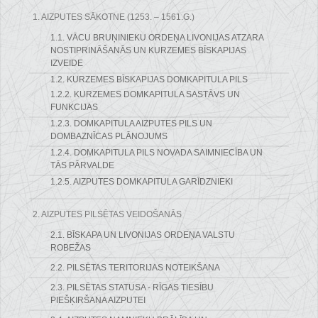
1. AIZPUTES SĀKOTNE (1253. – 1561.G.)
1.1. VĀCU BRUŅINIEKU ORDEŅA LIVONIJAS ATZARA
NOSTIPRINĀŠANĀS UN KURZEMES BĪSKAPIJAS
IZVEIDE
1.2. KURZEMES BĪSKAPIJAS DOMKAPITULA PILS
1.2.2. KURZEMES DOMKAPITULA SASTĀVS UN
FUNKCIJAS
1.2.3. DOMKAPITULA AIZPUTES PILS UN
DOMBAZNĪCAS PLĀNOJUMS
1.2.4. DOMKAPITULA PILS NOVADA SAIMNIECĪBA UN
TĀS PĀRVALDE
1.2.5. AIZPUTES DOMKAPITULA GARĪDZNIEKI
2. AIZPUTES PILSĒTAS VEIDOŠANĀS
2.1. BĪSKAPA UN LIVONIJAS ORDEŅA VALSTU
ROBEŽAS
2.2. PILSĒTAS TERITORIJAS NOTEIKŠANA
2.3. PILSĒTAS STATUSA - RĪGAS TIESĪBU
PIEŠĶIRŠANA AIZPUTEI