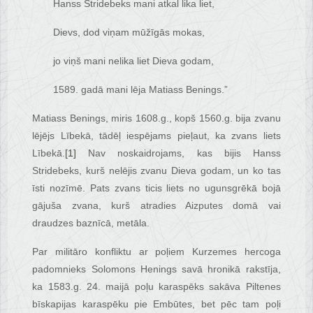
Hanss Stridebeks mani atkal lika liet,
Dievs, dod viņam mūžīgās mokas,
jo viņš mani nelika liet Dieva godam,
1589. gadā mani lēja Matiass Benings.”
Matiass Benings, miris 1608.g., kopš 1560.g. bija zvanu
lējējs Lībekā, tādēļ iespējams pieļaut, ka zvans liets
Lībekā.
[1]
Nav noskaidrojams, kas bijis Hanss
Stridebeks, kurš nelējis zvanu Dieva godam, un ko tas
īsti nozīmē. Pats zvans ticis liets no ugunsgrēkā bojā
gājuša zvana, kurš atradies Aizputes domā vai
draudzes baznīcā, metāla.
Par militāro konfliktu ar poļiem Kurzemes hercoga
padomnieks Solomons Henings savā hronikā rakstīja,
ka 1583.g. 24. maijā poļu karaspēks sakāva Piltenes
bīskapijas karaspēku pie Embūtes, bet pēc tam poļi