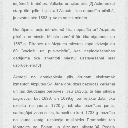
ieņēmuši Embūtes, Valtaiķu un citas pilis.
[2]
Acīmredzot
starp šīm pilīm bijusi arī Aizpute, kas nopostīta pilnībā,
jo avotos pēc 1583.g. vairs netiek minēta.
Domājams, poļu iebrukumā tika nopostīta arī Aizputes
pilsēta un miests. Miests samērā ātri tika atjaunots, un
1587.g. Piltenes un Aizputes miestos kopā dzīvoja ap
80 ”vāciešu un pusvāciešu”, kas nepieciešamības
gadījumā tika izmantoti miestu aizstāvēšanai pret
uzbrucējiem.
[3]
Akmeņi no domkapitula pils drupām visticamāk
izmantoti Aizputes Sv. Jāņa draudzes baznīcas celšanai
un tās daudzajās pārbūvēs. Jau 1623.g. tā bija pilnībā
sagruvusi, bet 1698. un 1699.g. pa lielākai daļai tika
uzcelta no jauna. 1720.g. iebruka baznīcas jumts,
sadragājot visus solus, kanceli un kori. 1733.g. baznīcu
no jauna kopīgi uzbūvēja muižnieks Fromholds fon
Montovts no Bojām un Aizputes pilsēta.
[4]
Pēdējā