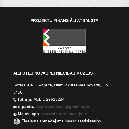
PROJEKTU FINANSIĀLI ATBALSTA
AIZPUTES NOVADPĒTNIECĪBAS MUZEJS
Skolas iela 1, Aizpute, Dienvidkurzemes novads, LV-
3456
Tālruņi
: Mob.t. 29623284
e-pasts:
aizpute.muzejs@gmail.com
Mājas lapa:
www.aizputesmuzejs.lv
Pieejams apmeklējums invalīdu ratiņkrēslos