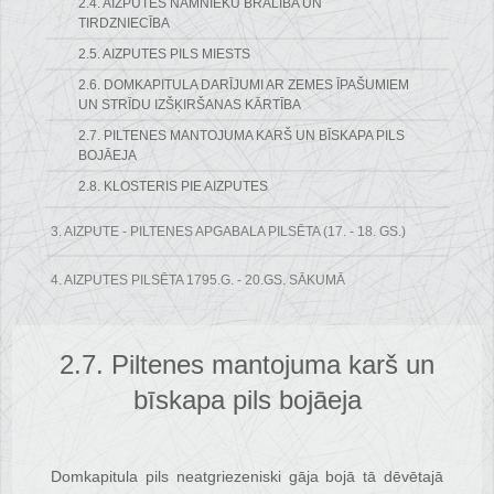
2.4. AIZPUTES NAMNIEKU BRĀLĪBA UN
TIRDZNIECĪBA
2.5. AIZPUTES PILS MIESTS
2.6. DOMKAPITULA DARĪJUMI AR ZEMES ĪPAŠUMIEM
UN STRĪDU IZŠĶIRŠANAS KĀRTĪBA
2.7. PILTENES MANTOJUMA KARŠ UN BĪSKAPA PILS
BOJĀEJA
2.8. KLOSTERIS PIE AIZPUTES
3. AIZPUTE - PILTENES APGABALA PILSĒTA (17. - 18. GS.)
4. AIZPUTES PILSĒTA 1795.G. - 20.GS. SĀKUMĀ
2.7. Piltenes mantojuma karš un
bīskapa pils bojāeja
Domkapitula pils neatgriezeniski gāja bojā tā dēvētajā