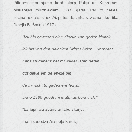
Piltenes mantojuma karā starp Poliju un Kurzemes
bīskapijas muižniekiem 1583. gadā. Par to netieši
liecina uzraksts uz Aizputes baznīcas zvana, ko tika
fiksējis B. Šmids 1917.g.:
”Ick bin gewesen eine Klocke van goden klanck
ick bin van den palesken Kriges lvden + vorbrant
hans stridebeck het mi weder laten geten
got gewe em de ewige pin
de mi nicht to gades ere led sin
anno 1589 goedt mi matthias benninck.”
”Es biju reiz zvans ar labu skaņu,
mani sadedzināja poļu kareivji,