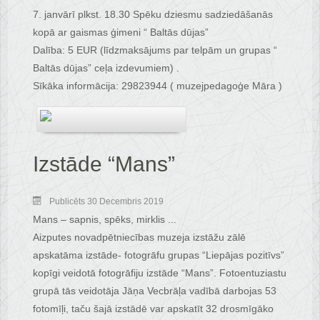
7. janvārī plkst. 18.30 Spēku dziesmu sadziedāšanās
kopā ar gaismas ģimeni “ Baltās dūjas”
Dalība: 5 EUR (līdzmaksājums par telpām un grupas “
Baltās dūjas” ceļa izdevumiem) .
Sīkāka informācija: 29823944 ( muzejpedagoģe Māra )
Izstāde “Mans”
Publicēts 30 Decembris 2019
Mans – sapnis, spēks, mirklis ...
Aizputes novadpētniecības muzeja izstāžu zālē
apskatāma izstāde- fotogrāfu grupas “Liepājas pozitīvs”
kopīgi veidotā fotogrāfiju izstāde “Mans”. Fotoentuziastu
grupā tās veidotāja Jāņa Vecbrāļa vadībā darbojas 53
fotomīļi, taču šajā izstādē var apskatīt 32 drosmīgāko