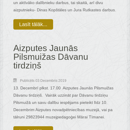
un aktīvāko dalībnieku darbus, tai skaitā, arī divu
aizputnieku- Dinas Kopštāles un Jura Rutkastes darbus.
Lasīt tālāk...
Aizputes Jaunās
Pilsmuižas Dāvanu
tirdziņš
Publicēts 03 Decembris 2019
13. Decembrī plkst. 17.00 Aizputes Jaunās Pilsmuižas
Dāvanu tirdziņš. Vairāk uzzināt par Dāvanu tirdziņu
Pilsmuižā un savu dalību iespējams pieteikt līdz 10.
Decembrim Aizputes novadpētniecības muzejā, vai pa
tālruni 29823944 muzejpedagoģei Mārai Tīmanei.