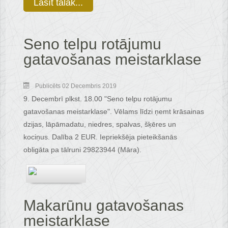
Lasīt tālāk...
Seno telpu rotājumu
gatavošanas meistarklase
Publicēts 02 Decembris 2019
9. Decembrī plkst. 18.00 "Seno telpu rotājumu
gatavošanas meistarklase". Vēlams līdzi ņemt krāsainas
dzijas, lāpāmadatu, niedres, spalvas, šķēres un
kociņus. Dalība 2 EUR. Iepriekšēja pieteikšanās
obligāta pa tālruni 29823944 (Māra).
Makarūnu gatavošanas
meistarklase