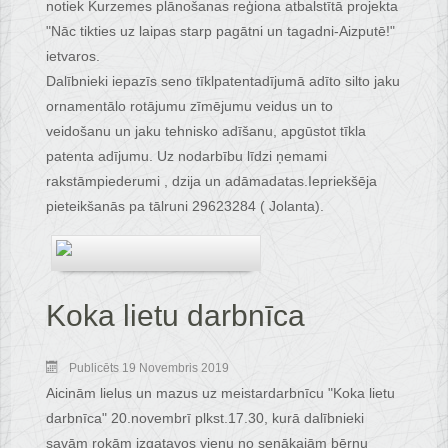
notiek Kurzemes plānošanas reģiona atbalstītā projekta
"Nāc tikties uz laipas starp pagātni un tagadni-Aizputē!"
ietvaros.
Dalībnieki iepazīs seno tīklpatentadījumā adīto silto jaku
ornamentālo rotājumu zīmējumu veidus un to
veidošanu un jaku tehnisko adīšanu, apgūstot tīkla
patenta adījumu. Uz nodarbību līdzi ņemami
rakstāmpiederumi , dzija un adāmadatas.Iepriekšēja
pieteikšanās pa tālruni 29623284 ( Jolanta).
Koka lietu darbnīca
Publicēts 19 Novembris 2019
Aicinām lielus un mazus uz meistardarbnīcu "Koka lietu
darbnīca" 20.novembrī plkst.17.30, kurā dalībnieki
savām rokām izgatavos vienu no senākajām bērnu