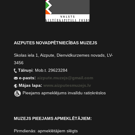
AIZPUTES NOVADPĒTNIECĪBAS MUZEJS
Skolas iela 1, Aizpute, Dienvidkurzemes novads, LV-
3456
Tālruņi
: Mob.t. 29623284
e-pasts:
aizpute.muzejs@gmail.com
Mājas lapa:
www.aizputesmuzejs.lv
Pieejams apmeklējums invalīdu ratiņkrēslos
MUZEJS PIEEJAMS APMEKLĒTĀJIEM:
Pirmdienās: apmeklētājiem slēgts