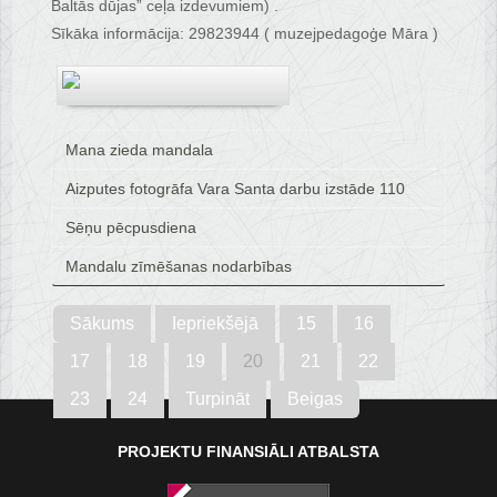
Baltās dūjas” ceļa izdevumiem) .
Sīkāka informācija: 29823944 ( muzejpedagoģe Māra )
Mana zieda mandala
Aizputes fotogrāfa Vara Santa darbu izstāde 110
Sēņu pēcpusdiena
Mandalu zīmēšanas nodarbības
Sākums
Iepriekšējā
15
16
17
18
19
20
21
22
23
24
Turpināt
Beigas
PROJEKTU FINANSIĀLI ATBALSTA