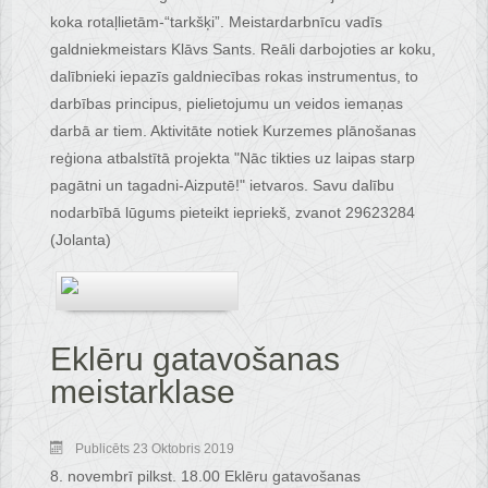
koka rotaļlietām-“tarkšķi”. Meistardarbnīcu vadīs
galdniekmeistars Klāvs Sants. Reāli darbojoties ar koku,
dalībnieki iepazīs galdniecības rokas instrumentus, to
darbības principus, pielietojumu un veidos iemaņas
darbā ar tiem. Aktivitāte notiek Kurzemes plānošanas
reģiona atbalstītā projekta "Nāc tikties uz laipas starp
pagātni un tagadni-Aizputē!" ietvaros. Savu dalību
nodarbībā lūgums pieteikt iepriekš, zvanot 29623284
(Jolanta)
Eklēru gatavošanas
meistarklase
Publicēts 23 Oktobris 2019
8. novembrī pilkst. 18.00 Eklēru gatavošanas