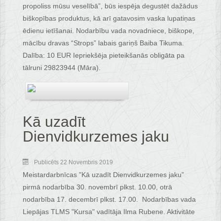
propoliss mūsu veselībā”, būs iespēja degustēt dažādus
biškopības produktus, kā arī gatavosim vaska lupatiņas
ēdienu ietīšanai. Nodarbību vada novadniece, biškope,
mācību dravas “Strops” labais gariņš Baiba Tikuma.
Dalība: 10 EUR Iepriekšēja pieteikšanās obligāta pa
tālruni 29823944 (Māra).
Kā uzadīt
Dienvidkurzemes jaku
Publicēts 22 Novembris 2019
Meistardarbnīcas ”Kā uzadīt Dienvidkurzemes jaku”
pirmā nodarbība 30. novembrī plkst. 10.00, otrā
nodarbība 17. decembrī plkst. 17.00. Nodarbības vada
Liepājas TLMS "Kursa" vadītāja Ilma Rubene. Aktivitāte