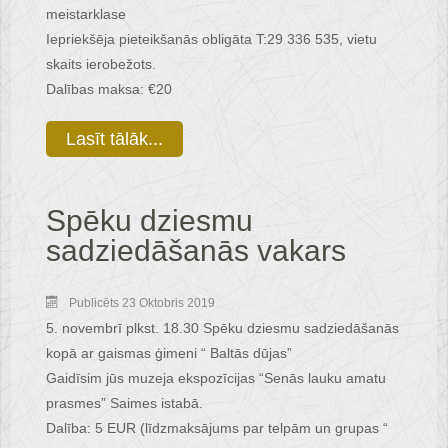
meistarklase
Iepriekšēja pieteikšanās obligāta T:29 336 535, vietu
skaits ierobežots.
Dalības maksa: €20
Lasīt tālāk...
Spēku dziesmu
sadziedāšanās vakars
Publicēts 23 Oktobris 2019
5. novembrī plkst. 18.30 Spēku dziesmu sadziedāšanās
kopā ar gaismas ģimeni “ Baltās dūjas”
Gaidīsim jūs muzeja ekspozīcijas “Senās lauku amatu
prasmes” Saimes istabā.
Dalība: 5 EUR (līdzmaksājums par telpām un grupas “