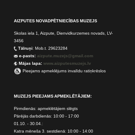
AIZPUTES NOVADPĒTNIECĪBAS MUZEJS
Skolas iela 1, Aizpute, Dienvidkurzemes novads, LV-
3456
Tālruņi
: Mob.t. 29623284
e-pasts:
aizpute.muzejs@gmail.com
Mājas lapa:
www.aizputesmuzejs.lv
Pieejams apmeklējums invalīdu ratiņkrēslos
MUZEJS PIEEJAMS APMEKLĒTĀJIEM:
Pirmdienās: apmeklētājiem slēgts
Pārējās darbdienās: 10:00 - 17:00
01.10. - 30.04.:
Katra mēneša 3. sestdienā: 10:00 - 14:00