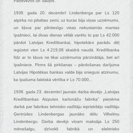
Paņevežos un Šauļos.
1938. gada 20. decembrī Lindenberga par Ls 120
atpirka no pilsētas zemi, uz kuras bija viņas uzņēmums,
un kļuva par pilntiesīgu visas nekustamās mantas
īpašnieci, lai divas dienas vēlāk varētu to par Ls 42.000
pārdot Latvijas Kredītbankai, hipotekāro parādu dēļ
iegūstot vien Ls 4.219,08 skaidrā naudā. Kredītbanka
līdz ar to kļuva ne tikai uzņēmuma pārzinātāja, bet arī
īpašniece. Pirms šā pirkšanas – pārdošanas darījuma
Latvijas Hipotēkas bankas valde bija sniegusi atzinumu,
ka īpašuma faktiskā vērtība ir Ls 70.000...
1938. gada 23. decembrī jaunais darba devējs „Latvijas
Kredītbankas Aizputes kartonāžu fabrika” pieņēma
darbā par fabrikas tehnisko vadītāju iepriekšējo vadītāju
Ģertrūdes Lindenbergas jaunāko dēlu Vilhelmu
Lindenbergu. Darba devējs viņam maksāja Ls 250
mēnešalgu, dzīvokli fabrikā un elektrisko