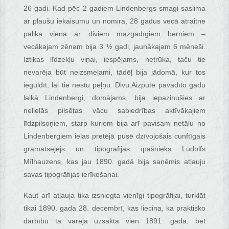
26 gadi. Kad pēc 2 gadiem Lindenbergs smagi saslima
ar plaušu iekaisumu un nomira, 28 gadus vecā atraitne
palika viena ar diviem mazgadīgiem bērniem –
vecākajam zēnam bija 3 ½ gadi, jaunākajam 6 mēneši.
Iztikas līdzekļu viņai, iespējams, netrūka, taču tie
nevarēja būt neizsmeļami, tādēļ bija jādomā, kur tos
ieguldīt, lai tie nestu peļņu. Divu Aizputē pavadīto gadu
laikā Lindenbergi, domājams, bija iepazinušies ar
nelielās pilsētas vācu sabiedrības aktīvākajiem
līdzpilsoņiem, starp kuriem bija arī pavisam netālu no
Lindenbergiem ielas pretējā pusē dzīvojošais cunftīgais
grāmatsējējs un tipogrāfijas īpašnieks Lūdolfs
Mīlhauzens, kas jau 1890. gadā bija saņēmis atļauju
savas tipogrāfijas ierīkošanai.
Kaut arī atļauja tika izsniegta vienīgi tipogrāfijai, turklāt
tikai 1890. gada 28. decembrī, kas liecina, ka praktisko
darbību tā varēja uzsākta vien 1891. gadā, bet