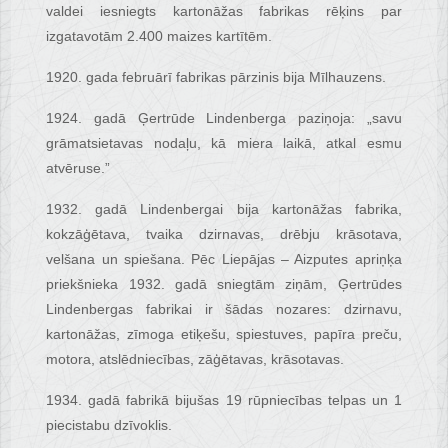
valdei iesniegts kartonāžas fabrikas rēķins par
izgatavotām 2.400 maizes kartītēm.
1920. gada februārī fabrikas pārzinis bija Mīlhauzens.
1924. gadā Ģertrūde Lindenberga paziņoja: „savu
grāmatsietavas nodaļu, kā miera laikā, atkal esmu
atvēruse.”
1932. gadā Lindenbergai bija kartonāžas fabrika,
kokzāģētava, tvaika dzirnavas, drēbju krāsotava,
velšana un spiešana. Pēc Liepājas – Aizputes apriņķa
priekšnieka 1932. gadā sniegtām ziņām, Ģertrūdes
Lindenbergas fabrikai ir šādas nozares: dzirnavu,
kartonāžas, zīmoga etiķešu, spiestuves, papīra preču,
motora, atslēdniecības, zāģētavas, krāsotavas.
1934. gadā fabrikā bijušas 19 rūpniecības telpas un 1
piecistabu dzīvoklis.