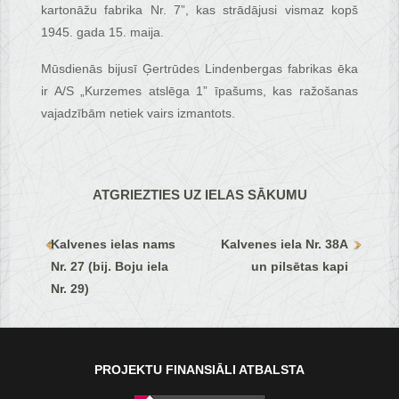
kartonāžu fabrika Nr. 7”, kas strādājusi vismaz kopš
1945. gada 15. maija.
Mūsdienās bijusī Ģertrūdes Lindenbergas fabrikas ēka
ir A/S „Kurzemes atslēga 1” īpašums, kas ražošanas
vajadzībām netiek vairs izmantots.
ATGRIEZTIES UZ IELAS SĀKUMU
Kalvenes ielas nams
Kalvenes iela Nr. 38A
Nr. 27 (bij. Boju iela
un pilsētas kapi
Nr. 29)
PROJEKTU FINANSIĀLI ATBALSTA