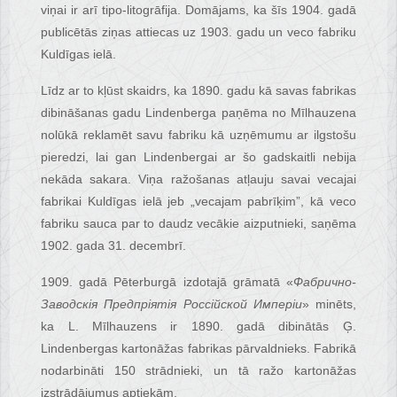
viņai ir arī tipo-litogrāfija. Domājams, ka šīs 1904. gadā
publicētās ziņas attiecas uz 1903. gadu un veco fabriku
Kuldīgas ielā.
Līdz ar to kļūst skaidrs, ka 1890. gadu kā savas fabrikas
dibināšanas gadu Lindenberga paņēma no Mīlhauzena
nolūkā reklamēt savu fabriku kā uzņēmumu ar ilgstošu
pieredzi, lai gan Lindenbergai ar šo gadskaitli nebija
nekāda sakara. Viņa ražošanas atļauju savai vecajai
fabrikai Kuldīgas ielā jeb „vecajam pabrīķim”, kā veco
fabriku sauca par to daudz vecākie aizputnieki, saņēma
1902. gada 31. decembrī.
1909. gadā Pēterburgā izdotajā grāmatā «
Фабрично-
Заводскiя Предпрiятiя Россiйской Имперiи
» minēts,
ka L. Mīlhauzens ir 1890. gadā dibinātās Ģ.
Lindenbergas kartonāžas fabrikas pārvaldnieks. Fabrikā
nodarbināti 150 strādnieki, un tā ražo kartonāžas
izstrādājumus aptiekām.