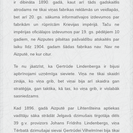
ir dibināta 1890. gadā, kaut arī tāds gadskaitlis
atrodams ne tikai viņas fabrikas reklāmās un veidlapās,
bet arī 20. gs. sākuma informatīvajos izdevumos par
fabrikām un rūpnīcām Krievijas impērijā. Taču ne
impērijas oficiālajos izdevumos par 19. gs. pēdējiem 10
gadiem, ne Aizputes pilsētas pašvaldību atskaitēs par
laiku līdz 1904. gadam šādas fabrikas nav. Nav ne
Aizputē, ne kur citur.
Te nu jāatzīst, ka Ģertrūde Lindenberga ir bijusi
apbrīnojami uzņēmīga sieviete. Viņa ne tikai skaidri
zināja, ko viņa grib, bet viņai bija arī skaidra gan
stratēģija, gan taktika, kā tas, ko viņa grib, ir vislabāk
sasniedzams.
Kad 1896. gadā Aizputē par Lihtenšteina aptiekas
vadītāju sāka strādāt Jelgavā dzimušais tirgotāja dēls
39 g.v. provizors Johans Frīdrihs Lindenbergs, viņa
Tērbatā dzimušajai sievai Ģertrūdei Vilhelmīnei bija tikai