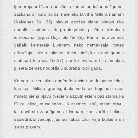
ķemereja ar Līvenu noslēdza zemes nodošanas līgumu,
saskaņā ar kuru no dzirnavnieka Dītriha Millera namam
(Kalvenes № 23) blakus esošās siena pļavas tika
nodalīts laukums jeb gruntsgabals pilsētas slimnīcas
ierīkošanai (bijusī Boju iela № 29). Par minēto zemes
gabalu ķemereja Līvenam neko nemaksāja, toties
atlikušajai siena pļavas daļai piešķīra gruntsgabala
statusu (Boju iela № 27), par ko Līvenam bija jāmaksā
pilsētai zemes nodoklis 6 sudraba rubļi gadā.
Ķemereja vienlaikus apņēmās taciņu no Jelgavas ielas,
kas gar Millera gruntsgabalu veda uz Boju ielu caur
minēto siena pļavu (veciem aizputniekiem pazīstama kā
Cūku ieliņa, mūsdienās - Kurzemes iela), atstāt brīvu,
lai novērstu zaudējumus Līvenam, kas varētu celties,
sabiedrībai veidojot jaunas takas caur viņa laukiem un
siena pļavām.