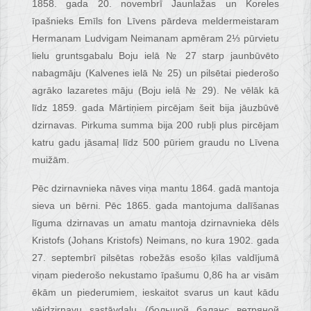
1858. gada 20. novembrī Jaunlažas un Koreles
īpašnieks Emīls fon Līvens pārdeva meldermeistaram
Hermanam Ludvigam Neimanam apmēram 2⅓ pūrvietu
lielu gruntsgabalu Boju ielā № 27 starp jaunbūvēto
nabagmāju (Kalvenes ielā № 25) un pilsētai piederošo
agrāko lazaretes māju (Boju ielā № 29). Ne vēlāk kā
līdz 1859. gada Mārtiņiem pircējam šeit bija jāuzbūvē
dzirnavas. Pirkuma summa bija 200 rubļi plus pircējam
katru gadu jāsamaļ līdz 500 pūriem graudu no Līvena
muižām.
Pēc dzirnavnieka nāves viņa mantu 1864. gadā mantoja
sieva un bērni. Pēc 1865. gada mantojuma dalīšanas
līguma dzirnavas un amatu mantoja dzirnavnieka dēls
Kristofs (Johans Kristofs) Neimans, no kura 1902. gada
27. septembrī pilsētas robežās esošo ķīlas valdījumā
viņam piederošo nekustamo īpašumu 0,86 ha ar visām
ēkām un piederumiem, ieskaitot svarus un kaut kādu
vējdzirnavu sastāvdaļu (большой баланс ветряной