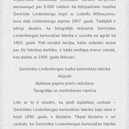
мельницы) par 6.000 rubļiem kā līdzīpašnieki nopirka
Ģertrūde Lindenberga kopā ar Lūdolfu Mīlhauzenu,
kura daļu Lindenberga atpirka 1907. gadā. Tādējādi ir
pilnīgi skaidrs, ka fotogrāfijā redzamā Gertrūdes
Lindenbergas kartonāžas fabrika ir uzcelta ne agrāk kā
1903. gadā. Pati senākā liecība, kādu izdevies atrast
par šīs fabrikas darbību, ir kāda veidlapa krievu valodā,
kas datēta ar 1904. gada februāri:
Ģertrūdes Lindenbergas tvaika kartonāžas fabrika
Aizputē
Aptiekas papīra preču ražošana
Tipogrāfija un mašīnbūves rūpnīca
Līdz ar to ir skaidrs, ka plaši izplatītais uzskats –
Ģertrūdes Lindenbergas kartonāžas fabrika šajā vietā ir
kopš 1890. gada, ir kļūdains. Tikpat kļūdains ir arī
uzskats, ka Ģertrūdes Lindenbergas kartonāžas fabrika