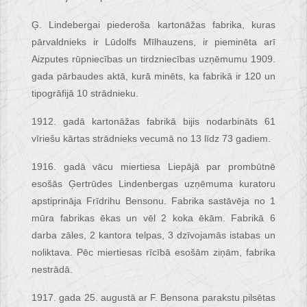
Ģ. Lindebergai piederoša kartonāžas fabrika, kuras
pārvaldnieks ir Lūdolfs Mīlhauzens, ir pieminēta arī
Aizputes rūpniecības un tirdzniecības uzņēmumu 1909.
gada pārbaudes aktā, kurā minēts, ka fabrikā ir 120 un
tipogrāfijā 10 strādnieku.
1912. gadā kartonāžas fabrikā bijis nodarbināts 61
vīriešu kārtas strādnieks vecumā no 13 līdz 73 gadiem.
1916. gadā vācu miertiesa Liepājā par prombūtnē
esošās Ģertrūdes Lindenbergas uzņēmuma kuratoru
apstiprināja Frīdrihu Bensonu. Fabrika sastāvēja no 1
mūra fabrikas ēkas un vēl 2 koka ēkām. Fabrikā 6
darba zāles, 2 kantora telpas, 3 dzīvojamās istabas un
noliktava. Pēc miertiesas rīcībā esošām ziņām, fabrika
nestrādā.
1917. gada 25. augustā ar F. Bensona parakstu pilsētas