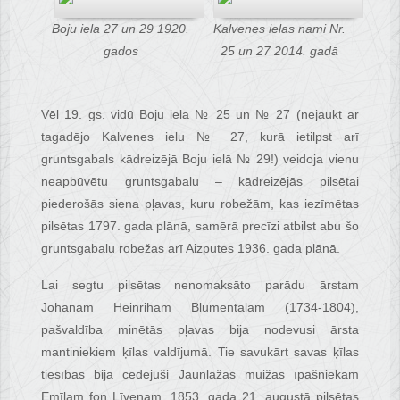
Boju iela 27 un 29 1920.
Kalvenes ielas nami Nr.
gados
25 un 27 2014. gadā
Vēl 19. gs. vidū Boju iela № 25 un № 27 (nejaukt ar
tagadējo Kalvenes ielu № 27, kurā ietilpst arī
gruntsgabals kādreizējā Boju ielā № 29!) veidoja vienu
neapbūvētu gruntsgabalu – kādreizējās pilsētai
piederošās siena pļavas, kuru robežām, kas iezīmētas
pilsētas 1797. gada plānā, samērā precīzi atbilst abu šo
gruntsgabalu robežas arī Aizputes 1936. gada plānā.
Lai segtu pilsētas nenomaksāto parādu ārstam
Johanam Heinriham Blūmentālam (1734-1804),
pašvaldība minētās pļavas bija nodevusi ārsta
mantiniekiem ķīlas valdījumā. Tie savukārt savas ķīlas
tiesības bija cedējuši Jaunlažas muižas īpašniekam
Emīlam fon Līvenam. 1853. gada 21. augustā pilsētas