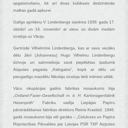
apgaismošanu, kā arī divas kubikasis dedzināmās
malkas gadā apkurei.
Galīgo aprēķinu V. Lindenbergs saņēma 1939. gada 17.
oktobrī un 14. novembrī ar sievu un divām meitām
izceļoja uz Vāciju.
Ģertrūde Vilhelmīne Lindenberga, kas ar savu vecāko
dēlu Jāni (Johannesu) Hugo Vilhelmu Lindenbergu
dzīvoja un saimniekoja savā piepilsētas īpašumā
Aizputes pagasta „Kalngalos”, kopā ar dēlu un
piecgadīgo mazdēlu Nikolaju izceļoja tieši mēnesi vēlāk.
Vācu okupācijas gados fabrikas nosaukums bija
„
Ostland-Faser-Gesellschaft m. b. H. Kartonagenfabrik
Hasenpoth
”. Fabriku vadīja Liepājas Papīru
pārstrādāšanas fabrikas direktors Reinis Krastiņš. 1946.
gadā nosaukums bija vēl garāks – „Celulozes un Papīra
Rūpniecības Pārvaldes pie Latvijas PSR TKP Aizputes