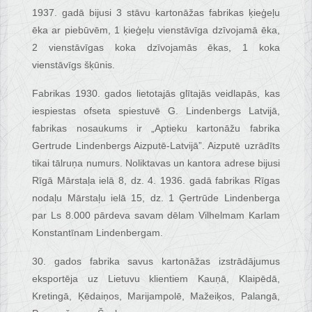
1937. gadā bijusi 3 stāvu kartonāžas fabrikas ķieģeļu
ēka ar piebūvēm, 1 ķieģeļu vienstāvīga dzīvojamā ēka,
2 vienstāvīgas koka dzīvojamās ēkas, 1 koka
vienstāvīgs šķūnis.
Fabrikas 1930. gados lietotajās glītajās veidlapās, kas
iespiestas ofseta spiestuvē G. Lindenbergs Latvijā,
fabrikas nosaukums ir „Aptieku kartonāžu fabrika
Gertrude Lindenbergs Aizputē-Latvijā”. Aizputē uzrādīts
tikai tālruņa numurs. Noliktavas un kantora adrese bijusi
Rīgā Mārstaļa ielā 8, dz. 4. 1936. gadā fabrikas Rīgas
nodaļu Mārstaļu ielā 15, dz. 1 Ģertrūde Lindenberga
par Ls 8.000 pārdeva savam dēlam Vilhelmam Karlam
Konstantīnam Lindenbergam.
30. gados fabrika savus kartonāžas izstrādājumus
eksportēja uz Lietuvu klientiem Kauņā, Klaipēdā,
Kretingā, Ķēdaiņos, Marijampolē, Mažeiķos, Palangā,