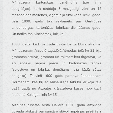
Mīlhauzena kartonāžas uzņēmums (pie viņa
tipogrāfijas), kurā strādāja 3 mazgadīgi zēni un 12
mazgadīgas meitenes, viņam bija tikai kopš 1893. gada,
tieši 1890. gads tika reklamēts par Ģertrūdes
Lindenbergas kartonāžas fabrikas dibināšanas gadu.
Un notika tas, visticamāk, lūk, kā.
1898. gadā, kad Ģertrūde Lindenberga kļuva atraitne,
Mīlhauzenam Aizputē tagadējā Atmodas ielā № 21 bija
grāmatspiestuve, grāmatu un rakstāmlietu tirgotava, kā
arī aptieku papīra preču un kartonāžas fabrika
(spiestuve un fabrika, domājams, bija kādā sētas
palīgēkā). To viņš 1900. gadu pārdeva Johannesam
Dōrmanam, kas bijušo Mīlhauzena fabriku ierīkoja tajā
pašā gadā no Aizputes krājaizdevu kases nopirktajā
īpašumā Kuldīgas ielā № 15.
Aizputes pilsētas ārsta Hallera 1901. gadā aizpildītā
tipveida atskaitē par sanitāro stāvoli impērijas pilsētās ir