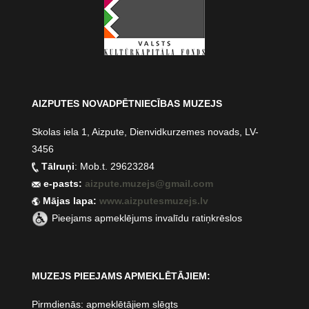
AIZPUTES NOVADPĒTNIECĪBAS MUZEJS
Skolas iela 1, Aizpute, Dienvidkurzemes novads, LV-
3456
Tālruņi
: Mob.t. 29623284
e-pasts:
aizpute.muzejs@gmail.com
Mājas lapa:
www.aizputesmuzejs.lv
Pieejams apmeklējums invalīdu ratiņkrēslos
MUZEJS PIEEJAMS APMEKLĒTĀJIEM:
Pirmdienās: apmeklētājiem slēgts