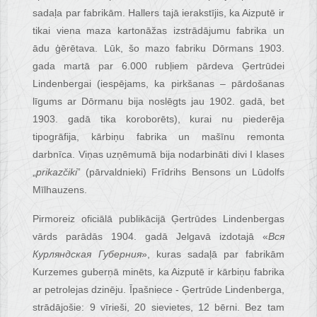
sadaļa par fabrikām. Hallers tajā ierakstījis, ka Aizputē ir
tikai viena maza kartonāžas izstrādājumu fabrika un
ādu ģērētava. Lūk, šo mazo fabriku Dōrmans 1903.
gada martā par 6.000 rubļiem pārdeva Ģertrūdei
Lindenbergai (iespējams, ka pirkšanas – pārdošanas
līgums ar Dōrmanu bija noslēgts jau 1902. gadā, bet
1903. gadā tika koroborēts), kurai nu piederēja
tipogrāfija, kārbiņu fabrika un mašīnu remonta
darbnīca. Viņas uzņēmumā bija nodarbināti divi I klases
„
prikazčiki
” (pārvaldnieki) Frīdrihs Bensons un Lūdolfs
Mīlhauzens.
Pirmoreiz oficiālā publikācijā Ģertrūdes Lindenbergas
vārds parādās 1904. gadā Jelgavā izdotajā «
Вся
Курляндская Губерния
», kuras sadaļā par fabrikām
Kurzemes guberņā minēts, ka Aizputē ir kārbiņu fabrika
ar petrolejas dzinēju. Īpašniece - Ģertrūde Lindenberga,
strādājošie: 9 vīrieši, 20 sievietes, 12 bērni. Bez tam