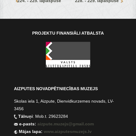
224. - 225. lapaspuse
228. - 229. lapaspuse
PROJEKTU FINANSIĀLI ATBALSTA
AIZPUTES NOVADPĒTNIECĪBAS MUZEJS
Skolas iela 1, Aizpute, Dienvidkurzemes novads, LV-
3456
Tālruņi
: Mob.t. 29623284
e-pasts:
aizpute.muzejs@gmail.com
Mājas lapa:
www.aizputesmuzejs.lv