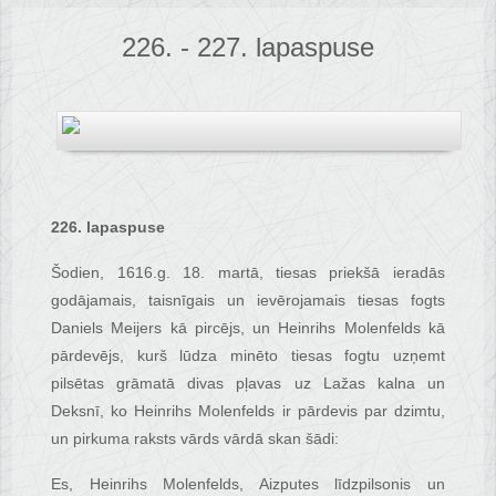
226. - 227. lapaspuse
226. lapaspuse
Šodien, 1616.g. 18. martā, tiesas priekšā ieradās
godājamais, taisnīgais un ievērojamais tiesas fogts
Daniels Meijers kā pircējs, un Heinrihs Molenfelds kā
pārdevējs, kurš lūdza minēto tiesas fogtu uzņemt
pilsētas grāmatā divas pļavas uz Lažas kalna un
Deksnī, ko Heinrihs Molenfelds ir pārdevis par dzimtu,
un pirkuma raksts vārds vārdā skan šādi:
Es, Heinrihs Molenfelds, Aizputes līdzpilsonis un