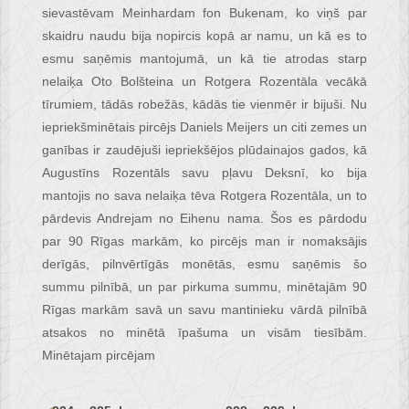
sievastēvam Meinhardam fon Bukenam, ko viņš par
skaidru naudu bija nopircis kopā ar namu, un kā es to
esmu saņēmis mantojumā, un kā tie atrodas starp
nelaiķa Oto Bolšteina un Rotgera Rozentāla vecākā
tīrumiem, tādās robežās, kādās tie vienmēr ir bijuši. Nu
iepriekšminētais pircējs Daniels Meijers un citi zemes un
ganības ir zaudējuši iepriekšējos plūdainajos gados, kā
Augustīns Rozentāls savu pļavu Deksnī, ko bija
mantojis no sava nelaiķa tēva Rotgera Rozentāla, un to
pārdevis Andrejam no Eihenu nama. Šos es pārdodu
par 90 Rīgas markām, ko pircējs man ir nomaksājis
derīgās, pilnvērtīgās monētās, esmu saņēmis šo
summu pilnībā, un par pirkuma summu, minētajām 90
Rīgas markām savā un savu mantinieku vārdā pilnībā
atsakos no minētā īpašuma un visām tiesībām.
Minētajam pircējam