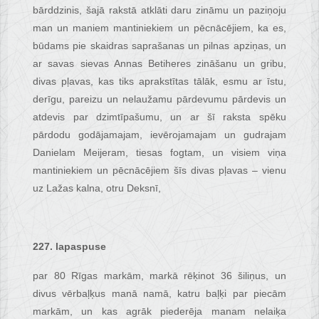
bārddzinis, šajā rakstā atklāti daru zināmu un paziņoju
man un maniem mantiniekiem un pēcnācējiem, ka es,
būdams pie skaidras saprašanas un pilnas apziņas, un
ar savas sievas Annas Betiheres zināšanu un gribu,
divas pļavas, kas tiks aprakstītas tālāk, esmu ar īstu,
derīgu, pareizu un nelaužamu pārdevumu pārdevis un
atdevis par dzimtīpašumu, un ar šī raksta spēku
pārdodu godājamajam, ievērojamajam un gudrajam
Danielam Meijeram, tiesas fogtam, un visiem viņa
mantiniekiem un pēcnācējiem šīs divas pļavas – vienu
uz Lažas kalna, otru Deksnī,
227. lapaspuse
par 80 Rīgas markām, markā rēķinot 36 šiliņus, un
divus vērbaļķus manā namā, katru baļķi par piecām
markām, un kas agrāk piederēja manam nelaiķa