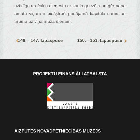
uzticīgo un čaklo dienestu ar kaula griezēja un ģērmaņa
amatu viņam ir piešķīruši godājamā kapitula namu un
tīrumu uz viņa mūža dienām.
146. - 147. lapaspuse
150. - 151. lapaspuse
PROJEKTU FINANSIĀLI ATBALSTA
AIZPUTES NOVADPĒTNIECĪBAS MUZEJS