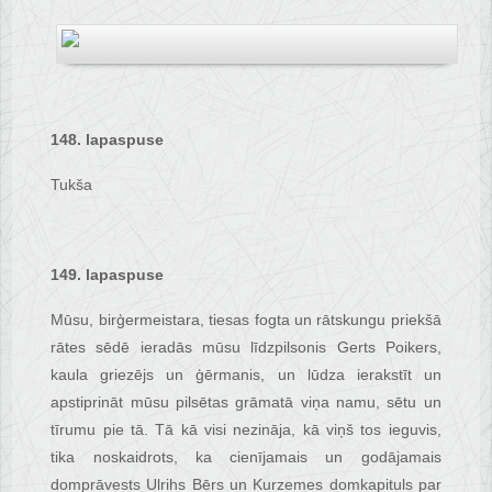
148. lapaspuse
Tukša
149. lapaspuse
Mūsu, birģermeistara, tiesas fogta un rātskungu priekšā
rātes sēdē ieradās mūsu līdzpilsonis Gerts Poikers,
kaula griezējs un ģērmanis, un lūdza ierakstīt un
apstiprināt mūsu pilsētas grāmatā viņa namu, sētu un
tīrumu pie tā. Tā kā visi nezināja, kā viņš tos ieguvis,
tika noskaidrots, ka cienījamais un godājamais
domprāvests Ulrihs Bērs un Kurzemes domkapituls par