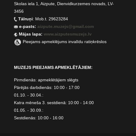
Skolas iela 1, Aizpute, Dienvidkurzemes novads, LV-
3456
Tālruņi
: Mob.t. 29623284
e-pasts:
aizpute.muzejs@gmail.com
Mājas lapa:
www.aizputesmuzejs.lv
Pieejams apmeklējums invalīdu ratiņkrēslos
MUZEJS PIEEJAMS APMEKLĒTĀJIEM:
Pirmdienās: apmeklētājiem slēgts
Pārējās darbdienās: 10:00 - 17:00
01.10. - 30.04.:
Katra mēneša 3. sestdienā: 10:00 - 14:00
01.05. - 30.09.:
Sestdienās: 10:00 - 16:00