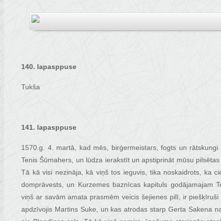
140. lapasppuse
Tukša
141. lapasppuse
1570.g. 4. martā, kad mēs, birģermeistars, fogts un rātskungi
Tenis Šūmahers, un lūdza ierakstīt un apstiprināt mūsu pilsēt
Tā kā visi nezināja, kā viņš tos ieguvis, tika noskaidrots, ka 
domprāvests, un Kurzemes baznīcas kapituls godājamajam T
viņš ar savām amata prasmēm veicis šejienes pilī, ir piešķīruš
apdzīvojis Martins Suke, un kas atrodas starp Gerta Sakena 