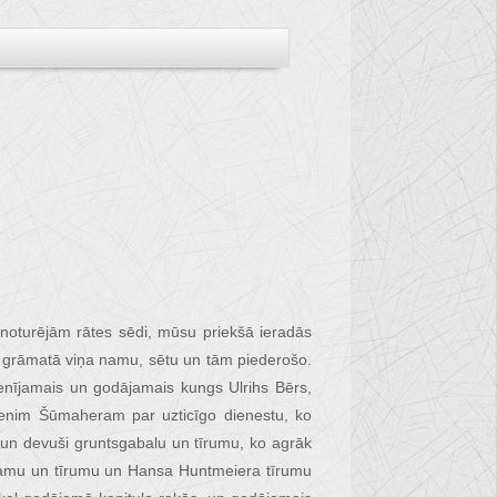
 noturējām rātes sēdi, mūsu priekšā ieradās
as grāmatā viņa namu, sētu un tām piederošo.
cienījamais un godājamais kungs Ulrihs Bērs,
enim Šūmaheram par uzticīgo dienestu, ko
i un devuši gruntsgabalu un tīrumu, ko agrāk
namu un tīrumu un Hansa Huntmeiera tīrumu