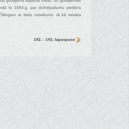
akaļ godājamā kapitula rokās, un godājamais
rdā to 1564.g. par dzimtīpašumu piešķīra
ingam ar šādu noteikumu: tā kā nelaiķa
142. - 143. lapaspuse