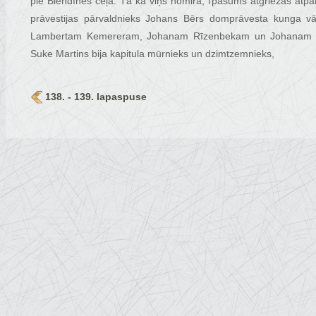
pie Blendīnes ceļa. Tā kā viņš nomira, īpašums atgriezās atp
prāvestijas pārvaldnieks Johans Bērs domprāvesta kunga vā
Lambertam Kemereram, Johanam Rīzenbekam un Johanam Šil
Suke Martins bija kapitula mūrnieks un dzimtzemnieks,
138. - 139. lapaspuse