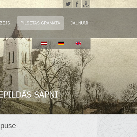
ZEJS
PILSĒTAS GRĀMATA
JAUNUMI
spuse