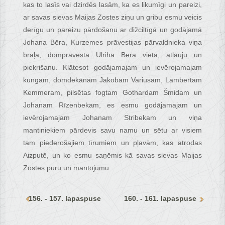
kas to lasīs vai dzirdēs lasām, ka es likumīgi un pareizi,
ar savas sievas Maijas Zostes ziņu un gribu esmu veicis
derīgu un pareizu pārdošanu ar dižciltīgā un godājamā
Johana Bēra, Kurzemes prāvestijas pārvaldnieka viņa
brāļa, domprāvesta Ulriha Bēra vietā, atļauju un
piekrišanu. Klātesot godājamajam un ievērojamajam
kungam, domdekānam Jakobam Variusam, Lambertam
Kemmeram, pilsētas fogtam Gothardam Šmidam un
Johanam Rīzenbekam, es esmu godājamajam un
ievērojamajam Johanam Stribekam un viņa
mantiniekiem pārdevis savu namu un sētu ar visiem
tam piederošajiem tīrumiem un pļavām, kas atrodas
Aizputē, un ko esmu saņēmis kā savas sievas Maijas
Zostes pūru un mantojumu.
156. - 157. lapaspuse
160. - 161. lapaspuse