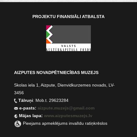
PROJEKTU FINANSIĀLI ATBALSTA
AIZPUTES NOVADPĒTNIECĪBAS MUZEJS
Skolas iela 1, Aizpute, Dienvidkurzemes novads, LV-
3456
Tālruņi
: Mob.t. 29623284
e-pasts:
aizpute.muzejs@gmail.com
Mājas lapa:
www.aizputesmuzejs.lv
Pieejams apmeklējums invalīdu ratiņkrēslos