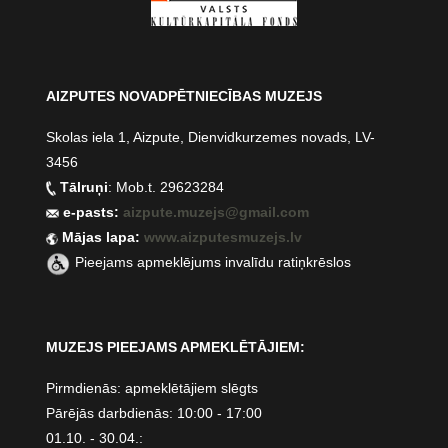
AIZPUTES NOVADPĒTNIECĪBAS MUZEJS
Skolas iela 1, Aizpute, Dienvidkurzemes novads, LV-
3456
Tālruņi
: Mob.t. 29623284
e-pasts:
aizpute.muzejs@gmail.com
Mājas lapa:
www.aizputesmuzejs.lv
Pieejams apmeklējums invalīdu ratiņkrēslos
MUZEJS PIEEJAMS APMEKLĒTĀJIEM:
Pirmdienās: apmeklētājiem slēgts
Pārējās darbdienās: 10:00 - 17:00
01.10. - 30.04.: