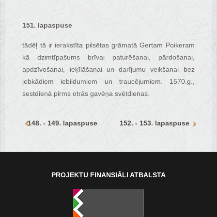
151. lapaspuse
tādēļ tā ir ierakstīta pilsētas grāmatā Gertam Poikeram
kā dzimtīpašums brīvai paturēšanai, pārdošanai,
apdzīvošanai, ieķīlāšanai un darījumu veikšanai bez
jebkādiem iebildumiem un traucējumiem. 1570.g.,
sestdienā pirms otrās gavēņa svētdienas.
148. - 149. lapaspuse
152. - 153. lapaspuse
PROJEKTU FINANSIĀLI ATBALSTA