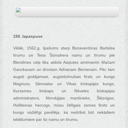
150. lapaspuse
Vēlāk, 1562.g, īpašums starp Bonaventūras Bartelsa
tīrumu un Teņa Šūmahera namu un tīrumu pie
Blendīnes ceļa tika atdots Aizputes amtmanim Mačam
Ganckavam un drostam Adrianam Bernenam. Pēc tam
augsti godājamais, augstdzimušais firsts un kungs
Magnuss, Sāmsalas un Vīkas bīskapijas kungs,
Kurzemes bīskaps un Rēveles bīskapijas
administrators, Norvēģijas mantinieks, Šlēzvigas,
Holšteinas hercogs, mūsu žēlīgais zemes firsts un
kungs visžēlīgi pavēlēja, ka nedrīkst būt nekādiem
iebildumiem par šo namu un tīrumu,