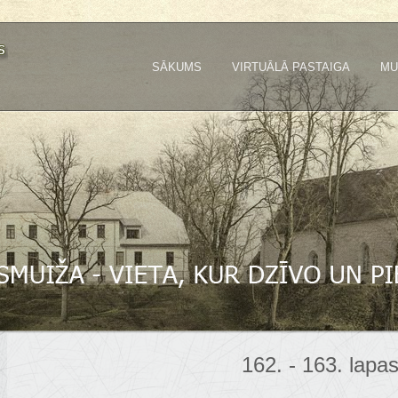
SĀKUMS
VIRTUĀLĀ PASTAIGA
MU
162. - 163. lapa