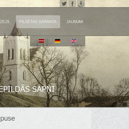
ZEJS
PILSĒTAS GRĀMATA
JAUNUMI
spuse