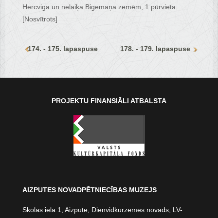
Hercviga un nelaiķa Bigemaņa zemēm, 1 pūrvieta.
[Nosvītrots]
174. - 175. lapaspuse
178. - 179. lapaspuse
PROJEKTU FINANSIĀLI ATBALSTA
AIZPUTES NOVADPĒTNIECĪBAS MUZEJS
Skolas iela 1, Aizpute, Dienvidkurzemes novads, LV-