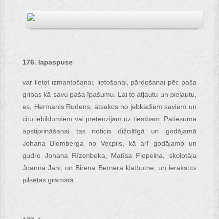
176. lapaspuse
var lietot izmantošanai, lietošanai, pārdošanai pēc paša
gribas kā savu paša īpašumu. Lai to atļautu un pieļautu,
es, Hermanis Rudens, atsakos no jebkādiem saviem un
citu iebildumiem vai pretenzijām uz tiesībām. Patiesuma
apstiprināšanai tas noticis dižciltīgā un godājamā
Johana Blomberga no Vecpils, kā arī godājamo un
gudro Johana Rīzenbeka, Matīsa Flopelna, skolotāja
Joanna Jani, un Birena Bernera klātbūtnē, un ierakstīts
pilsētas grāmatā.