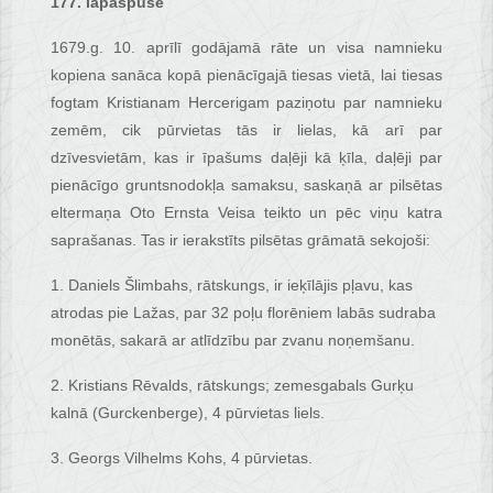
177. lapaspuse
1679.g. 10. aprīlī godājamā rāte un visa namnieku
kopiena sanāca kopā pienācīgajā tiesas vietā, lai tiesas
fogtam Kristianam Hercerigam paziņotu par namnieku
zemēm, cik pūrvietas tās ir lielas, kā arī par
dzīvesvietām, kas ir īpašums daļēji kā ķīla, daļēji par
pienācīgo gruntsnodokļa samaksu, saskaņā ar pilsētas
eltermaņa Oto Ernsta Veisa teikto un pēc viņu katra
saprašanas. Tas ir ierakstīts pilsētas grāmatā sekojoši:
1. Daniels Šlimbahs, rātskungs, ir ieķīlājis pļavu, kas
atrodas pie Lažas, par 32 poļu florēniem labās sudraba
monētās, sakarā ar atlīdzību par zvanu noņemšanu.
2. Kristians Rēvalds, rātskungs; zemesgabals Gurķu
kalnā (Gurckenberge), 4 pūrvietas liels.
3. Georgs Vilhelms Kohs, 4 pūrvietas.