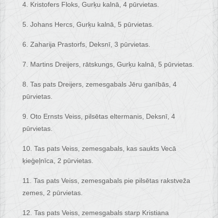
4. Kristofers Floks, Gurķu kalnā, 4 pūrvietas.
5. Johans Hercs, Gurķu kalnā, 5 pūrvietas.
6. Zaharija Prastorfs, Deksnī, 3 pūrvietas.
7. Martins Dreijers, rātskungs, Gurķu kalnā, 5 pūrvietas.
8. Tas pats Dreijers, zemesgabals Jēru ganībās, 4
pūrvietas.
9. Oto Ernsts Veiss, pilsētas eltermanis, Deksnī, 4
pūrvietas.
10. Tas pats Veiss, zemesgabals, kas saukts Vecā
ķieģeļnīca, 2 pūrvietas.
11. Tas pats Veiss, zemesgabals pie pilsētas rakstveža
zemes, 2 pūrvietas.
12. Tas pats Veiss, zemesgabals starp Kristiana