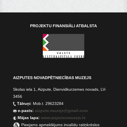
PROJEKTU FINANSIĀLI ATBALSTA
AIZPUTES NOVADPĒTNIECĪBAS MUZEJS
Skolas iela 1, Aizpute, Dienvidkurzemes novads, LV-
3456
Tālruņi
: Mob.t. 29623284
e-pasts:
aizpute.muzejs@gmail.com
Mājas lapa:
www.aizputesmuzejs.lv
Pieejams apmeklējums invalīdu ratiņkrēslos