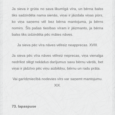
Ja sieva ir grūta no sava likumīgā vīra, un bērna balss
tiks sadzirdēta nama sienās, viņai ir jāizdala viņas pūrs,
ko viņa saņems vēl bez bērna mantojuma, ja bērns
nomirs. Šīs pašas tiesības vīram ir jāizmanto, ja bērna
balss tiks izdzirdēta pēc mātes nāves.
Ja sieva pēc vīra nāves vēlreiz neapprecas. XVIII.
Ja sieva pēc vīra nāves vēlreiz neprecas, viņa vienalga
nedrīkst slēgt nekādus darījumus savu bērnu vārdā, bet
viņai ir jādzīvo pēc viņu aizbildņu, bērnu un radu prāta.
Vai garīdzniecībā nodevies vīrs var saņemt mantojumu.
XIX.
73. lapaspuse