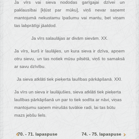
Ja vīrs vai sieva nododas garīgajai dzīvei un
paklausībai [kļūst par mūku], viņš nevar saņemt
mantojumā nekustamu īpašumu vai mantu, bet viņam
tas labprātīgi jāatdod.
Ja vīrs salaulājas ar divām sievām. XX.
Ja vīrs, kurš ir laulājies, un kura sieva ir dzīva, apņem
otru sievu, un tas notiek mūsu pilsētā, viņš to samaksā
ar savu dzīvību.
Ja sieva atklāti tiek pieķerta laulības pārkāpšanā. XXI.
Ja vīrs un sieva ir laulājušies, sieva atklāti tiek pieķerta
laulības pārkāpšanā un par to tiek sodīta ar nāvi, viņas
mantojumu saņem mirušās tuvākie radi, lai tas būtu
mazs jebšu liels.
70. - 71. lapaspuse
74. - 75. lapaspuse