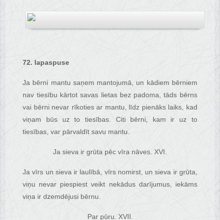
72. lapaspuse
Ja bērni mantu saņem mantojumā, un kādiem bērniem
nav tiesību kārtot savas lietas bez padoma, tāds bērns
vai bērni nevar rīkoties ar mantu, līdz pienāks laiks, kad
viņam būs uz to tiesības. Citi bērni, kam ir uz to
tiesības, var pārvaldīt savu mantu.
Ja sieva ir grūta pēc vīra nāves. XVI.
Ja vīrs un sieva ir laulībā, vīrs nomirst, un sieva ir grūta,
viņu nevar piespiest veikt nekādus darījumus, iekāms
viņa ir dzemdējusi bērnu.
Par pūru. XVII.