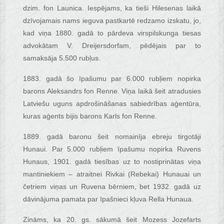
dzim. fon Launica. Iespējams, ka tieši Hilesenas laikā
dzīvojamais nams ieguva pastkartē redzamo izskatu, jo,
kad viņa 1880. gadā to pārdeva virspilskunga tiesas
advokātam V. Dreijersdorfam, pēdējais par to
samaksāja 5.500 rubļus.
1883. gadā šo īpašumu par 6.000 rubļiem nopirka
barons Aleksandrs fon Renne. Viņa laikā šeit atradusies
Latviešu uguns apdrošināšanas sabiedrības aģentūra,
kuras aģents bijis barons Karls fon Renne.
1889. gadā baronu šeit nomainīja ebreju tirgotāji
Hunaui. Par 5.000 rubļiem īpašumu nopirka Ruvens
Hunaus, 1901. gadā tiesības uz to nostiprinātas viņa
mantiniekiem – atraitnei Rivkai (Rebekai) Hunauai un
četriem viņas un Ruvena bērniem, bet 1932. gadā uz
dāvinājuma pamata par īpašnieci kļuva Rella Hunaua.
Zināms, ka 20. gs. sākumā šeit Mozess Jozefarts