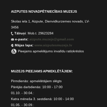
AIZPUTES NOVADPĒTNIECĪBAS MUZEJS
Skolas iela 1, Aizpute, Dienvidkurzemes novads, LV-
3456
Tālruņi
: Mob.t. 29623284
e-pasts:
aizpute.muzejs@gmail.com
Mājas lapa:
www.aizputesmuzejs.lv
Pieejams apmeklējums invalīdu ratiņkrēslos
MUZEJS PIEEJAMS APMEKLĒTĀJIEM:
Pirmdienās: apmeklētājiem slēgts
Pārējās darbdienās: 10:00 - 17:00
01.10. - 30.04.:
Katra mēneša 3. sestdienā: 10:00 - 14:00
01.05. - 30.09.: