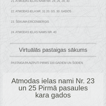
21. ATMODAS IELAS NAMI NR. 24, 26, 28, 30
22. ATMODAS IELA NR. 31 20. GS. 30. GADOS
23. ŠEKUMA ERCENBERĢIS
24. ATMODAS IELAS NAMS NR. 40
Virtuālās pastaigas sākums
PASTAIGA PA AIZPUTI PIRMS 100 GADIEM UN ŠODIEN
Atmodas ielas nami Nr. 23
un 25 Pirmā pasaules
kara gados