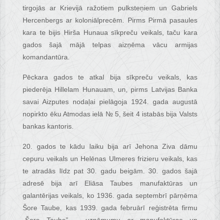
tirgojās ar Krievijā ražotiem pulksteņiem un Gabriels
Hercenbergs ar koloniālprecēm. Pirms Pirmā pasaules
kara te bijis Hirša Hunaua sīkpreču veikals, taču kara
gados šajā mājā telpas aizņēma vācu armijas
komandantūra.
Pēckara gados te atkal bija sīkpreču veikals, kas
piederēja Hillelam Hunauam, un, pirms Latvijas Banka
savai Aizputes nodaļai pielāgoja 1924. gada augustā
nopirkto ēku Atmodas ielā № 5, šeit 4 istabās bija Valsts
bankas kantoris.
20. gados te kādu laiku bija arī Jehona Ziva dāmu
cepuru veikals un Helēnas Ulmeres frizieru veikals, kas
te atradās līdz pat 30. gadu beigām. 30. gados šajā
adresē bija arī Eliāsa Taubes manufaktūras un
galantērijas veikals, ko 1936. gada septembrī pārņēma
Šore Taube, kas 1939. gada februārī reģistrēta firmu