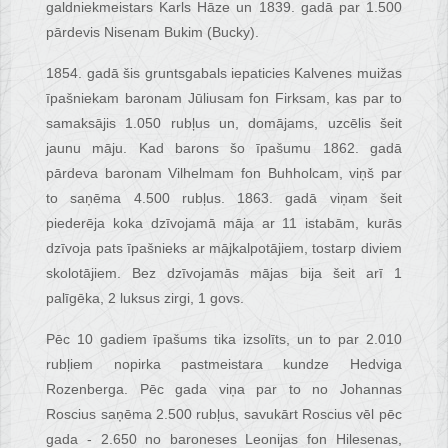
galdniekmeistars Karls Hāze un 1839. gadā par 1.500
pārdevis Nisenam Bukim (Bucky).
1854. gadā šis gruntsgabals iepaticies Kalvenes muižas
īpašniekam baronam Jūliusam fon Firksam, kas par to
samaksājis 1.050 rubļus un, domājams, uzcēlis šeit
jaunu māju. Kad barons šo īpašumu 1862. gadā
pārdeva baronam Vilhelmam fon Buhholcam, viņš par
to saņēma 4.500 rubļus. 1863. gadā viņam šeit
piederēja koka dzīvojamā māja ar 11 istabām, kurās
dzīvoja pats īpašnieks ar mājkalpotājiem, tostarp diviem
skolotājiem. Bez dzīvojamās mājas bija šeit arī 1
palīgēka, 2 luksus zirgi, 1 govs.
Pēc 10 gadiem īpašums tika izsolīts, un to par 2.010
rubļiem nopirka pastmeistara kundze Hedviga
Rozenberga. Pēc gada viņa par to no Johannas
Roscius saņēma 2.500 rubļus, savukārt Roscius vēl pēc
gada - 2.650 no baroneses Leonijas fon Hilesenas,