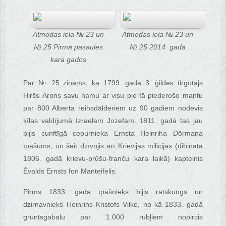
Atmodas iela № 23 un
Atmodas iela № 23 un
№ 25 Pirmā pasaules
№ 25 2014. gadā
kara gados
Par № 25 zināms, ka 1799. gadā 3. ģildes tirgotājs
Hiršs Ārons savu namu ar visu pie tā piederošo mantu
par 800 Alberta reihsdālderiem uz 90 gadiem nodevis
ķīlas valdījumā Izraelam Jozefam. 1811. gadā tas jau
bijis cunftīgā cepurnieka Ernsta Heinriha Dōrmana
īpašums, un šeit dzīvojis arī Krievijas milicijas (dibināta
1806. gadā krievu-prūšu-franču kara laikā) kapteinis
Ēvalds Ernsts fon Manteifelis.
Pirms 1833. gada īpašnieks bijis rātskungs un
dzirnavnieks Heinrihs Kristofs Vilke, no kā 1833. gadā
gruntsgabalu par 1.000 rubļiem nopircis