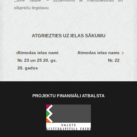
„Šore Taube” – uzņēmumu ar manufaktūras un
sīkpreču tirgotavu.
ATGRIEZTIES UZ IELAS SĀKUMU
Atmodas ielas nami
Atmodas ielas nams
Nr. 23 un 25 20. gs.
Nr. 22
20. gados
PROJEKTU FINANSIĀLI ATBALSTA