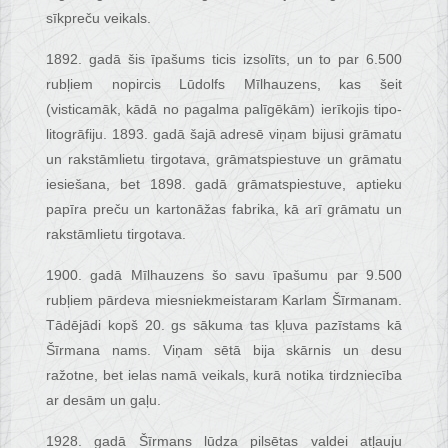
sīkpreču veikals.
1892. gadā šis īpašums ticis izsolīts, un to par 6.500
rubļiem nopircis Lūdolfs Mīlhauzens, kas šeit
(visticamāk, kādā no pagalma palīgēkām) ierīkojis tipo-
litogrāfiju. 1893. gadā šajā adresē viņam bijusi grāmatu
un rakstāmlietu tirgotava, grāmatspiestuve un grāmatu
iesiešana, bet 1898. gadā grāmatspiestuve, aptieku
papīra preču un kartonāžas fabrika, kā arī grāmatu un
rakstāmlietu tirgotava.
1900. gadā Mīlhauzens šo savu īpašumu par 9.500
rubļiem pārdeva miesniekmeistaram Karlam Šīrmanam.
Tādējādi kopš 20. gs sākuma tas kļuva pazīstams kā
Šīrmana nams. Viņam sētā bija skārnis un desu
ražotne, bet ielas namā veikals, kurā notika tirdzniecība
ar desām un gaļu.
1928. gadā Šīrmans lūdza pilsētas valdei atļauju