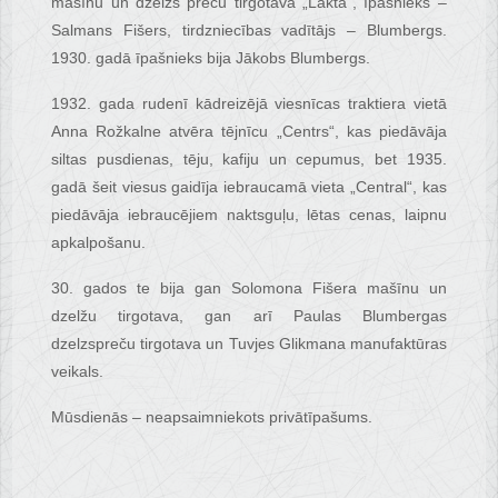
mašīnu un dzelzs preču tirgotava „Lakta”, īpašnieks –
Salmans Fišers, tirdzniecības vadītājs – Blumbergs.
1930. gadā īpašnieks bija Jākobs Blumbergs.
1932. gada rudenī kādreizējā viesnīcas traktiera vietā
Anna Rožkalne atvēra tējnīcu „Centrs“, kas piedāvāja
siltas pusdienas, tēju, kafiju un cepumus, bet 1935.
gadā šeit viesus gaidīja iebraucamā vieta „Central“, kas
piedāvāja iebraucējiem naktsguļu, lētas cenas, laipnu
apkalpošanu.
30. gados te bija gan Solomona Fišera mašīnu un
dzelžu tirgotava, gan arī Paulas Blumbergas
dzelzspreču tirgotava un Tuvjes Glikmana manufaktūras
veikals.
Mūsdienās – neapsaimniekots privātīpašums.