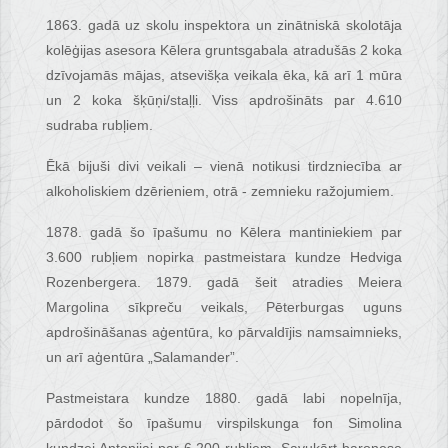
1863. gadā uz skolu inspektora un zinātniskā skolotāja
kolēģijas asesora Kēlera gruntsgabala atradušās 2 koka
dzīvojamās mājas, atsevišķa veikala ēka, kā arī 1 mūra
un 2 koka šķūņi/staļļi. Viss apdrošināts par 4.610
sudraba rubļiem.
Ēkā bijuši divi veikali – vienā notikusi tirdzniecība ar
alkoholiskiem dzērieniem, otrā - zemnieku ražojumiem.
1878. gadā šo īpašumu no Kēlera mantiniekiem par
3.600 rubļiem nopirka pastmeistara kundze Hedviga
Rozenbergera. 1879. gadā šeit atradies Meiera
Margolina sīkpreču veikals, Pēterburgas uguns
apdrošināšanas aģentūra, ko pārvaldījis namsaimnieks,
un arī aģentūra „Salamander”.
Pastmeistara kundze 1880. gadā labi nopelnīja,
pārdodot šo īpašumu virspilskunga fon Simolina