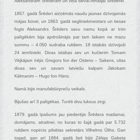
Aleksandram Šrēderam un viņa sievai Amālijai Šrēderei.
1857. gadā Šrēderi aizņēmās naudu jaunas dzīvojamās
mājas būvei, un 1863. gadā segliniekmeistars un tiesas
fogts Aleksandrs Šrēders savu namu kopā ar trim
palīgēkām bija apdrošinājis par tam laikam ne mazu
summu – 4.050 sudraba rubļiem. 18 istabās dzīvojuši
24 iemītnieki. Divas istabas sev un kučierim Tomam
Vējkājam īrējis Gregors fon der Ostens – Sakens, citas
divas sev un savam latviešu kalpam Jākobam
Kālmanim – Hugo fon Hāns.
Namā bijis manufaktūrpreču veikals.
Bijušas arī 3 palīgēkas. Turēti divu luksus zirgi.
1879. gadā īpašums jau piederējis Šrēdera madamai,
domājams, atraitnei, no kuras to šajā gadā par 5.732
rubļiem nopircis pilsētas sekretārs Vilhelms Ūlihs. Gan
togad, gan arī 1884. gadā šeit bijis Zēliga Gabeta