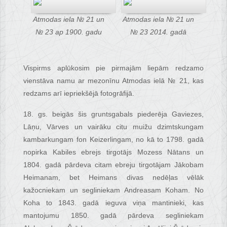
Atmodas iela № 21 un
Atmodas iela № 21 un
№ 23 ap 1900. gadu
№ 23 2014. gadā
Vispirms aplūkosim pie pirmajām liepām redzamo
vienstāva namu ar mezonīnu Atmodas ielā № 21, kas
redzams arī iepriekšējā fotogrāfijā.
18. gs. beigās šis gruntsgabals piederēja Gaviezes,
Lāņu, Vārves un vairāku citu muižu dzimtskungam
kambarkungam fon Keizerlingam, no kā to 1798. gadā
nopirka Kabiles ebrejs tirgotājs Mozess Nātans un
1804. gadā pārdeva citam ebreju tirgotājam Jākobam
Heimanam, bet Heimans divas nedēļas vēlāk
kažocniekam un segliniekam Andreasam Koham. No
Koha to 1843. gadā ieguva viņa mantinieki, kas
mantojumu 1850. gadā pārdeva segliniekam