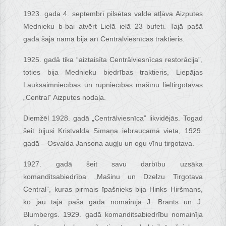
1923. gada 4. septembrī pilsētas valde atļāva Aizputes
Mednieku b-bai atvērt Lielā ielā 23 bufeti. Tajā pašā
gadā šajā namā bija arī Centrālviesnīcas traktieris.
1925. gadā tika “aiztaisīta Centrālviesnīcas restorācija”,
toties bija Mednieku biedrības traktieris, Liepājas
Lauksaimniecības un rūpniecības mašīnu lieltirgotavas
„Central” Aizputes nodaļa.
Diemžēl 1928. gadā „Centrālviesnīca” likvidējās. Togad
šeit bijusi Kristvalda Sīmaņa iebraucamā vieta, 1929.
gadā – Osvalda Jansona augļu un ogu vīnu tirgotava.
1927. gadā šeit savu darbību uzsāka
komanditsabiedrība „Mašinu un Dzelzu Tirgotava
Central”, kuras pirmais īpašnieks bija Hinks Hiršmans,
ko jau tajā pašā gadā nomainīja J. Brants un J.
Blumbergs. 1929. gadā komanditsabiedrību nomainīja