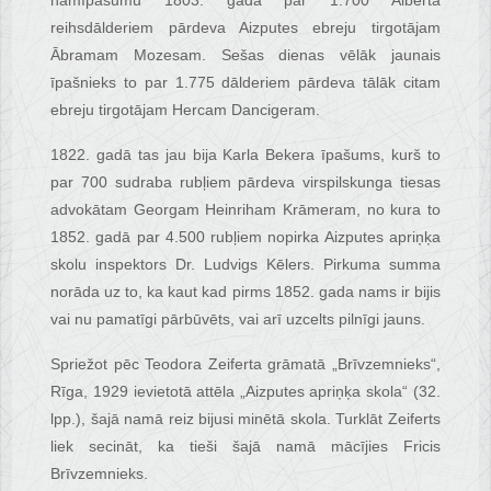
namīpašumu 1803. gadā par 1.700 Alberta
reihsdālderiem pārdeva Aizputes ebreju tirgotājam
Ābramam Mozesam. Sešas dienas vēlāk jaunais
īpašnieks to par 1.775 dālderiem pārdeva tālāk citam
ebreju tirgotājam Hercam Dancigeram.
1822. gadā tas jau bija Karla Bekera īpašums, kurš to
par 700 sudraba rubļiem pārdeva virspilskunga tiesas
advokātam Georgam Heinriham Krāmeram, no kura to
1852. gadā par 4.500 rubļiem nopirka Aizputes apriņķa
skolu inspektors Dr. Ludvigs Kēlers. Pirkuma summa
norāda uz to, ka kaut kad pirms 1852. gada nams ir bijis
vai nu pamatīgi pārbūvēts, vai arī uzcelts pilnīgi jauns.
Spriežot pēc Teodora Zeiferta grāmatā „Brīvzemnieks“,
Rīga, 1929 ievietotā attēla „Aizputes apriņķa skola“ (32.
lpp.), šajā namā reiz bijusi minētā skola. Turklāt Zeiferts
liek secināt, ka tieši šajā namā mācījies Fricis
Brīvzemnieks.