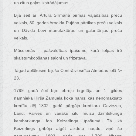
un citus gaļas izstrādājumus.
Bija šeit arī Artura Šīrmana pirmās vajadzības preču
veikals, 30. gados Arnolda Pujēna pārtikas preču veikals
un Dāvida Levi manufaktūras un galantērijas preču
veikals.
Mūsdienās – pašvaldības īpašums, kurā telpas īrē
skaistumkopšanas saloni un frizētava.
Tagad aplūkosim bijušo Centrālviesnīcu Atmodas ielā №
23.
1799. gadā šeit bijis ebreju tirgotāja un 1. ģildes
namnieka Hirša Zāmuela koka nams, kas nenomaksāto
kredītu dēļ 1802. gadā pārgāja kreditora Gaviezes,
Lāņu, Vārves un vairāku citu muižu dzimtskunga
kambarkunga fon Keizerlinga īpašumā. Tā kā
Keizerlings gribēja atgūt aizdoto naudu, viņš šo