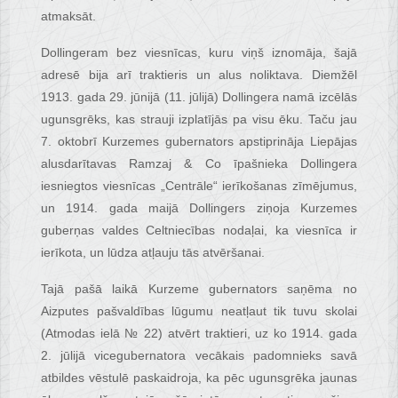
atmaksāt.
Dollingeram bez viesnīcas, kuru viņš iznomāja, šajā
adresē bija arī traktieris un alus noliktava. Diemžēl
1913. gada 29. jūnijā (11. jūlijā) Dollingera namā izcēlās
ugunsgrēks, kas strauji izplatījās pa visu ēku. Taču jau
7. oktobrī Kurzemes gubernators apstiprināja Liepājas
alusdarītavas Ramzaj & Co īpašnieka Dollingera
iesniegtos viesnīcas „Centrāle“ ierīkošanas zīmējumus,
un 1914. gada maijā Dollingers ziņoja Kurzemes
guberņas valdes Celtniecības nodaļai, ka viesnīca ir
ierīkota, un lūdza atļauju tās atvēršanai.
Tajā pašā laikā Kurzeme gubernators saņēma no
Aizputes pašvaldības lūgumu neatļaut tik tuvu skolai
(Atmodas ielā № 22) atvērt traktieri, uz ko 1914. gada
2. jūlijā vicegubernatora vecākais padomnieks savā
atbildes vēstulē paskaidroja, ka pēc ugunsgrēka jaunas