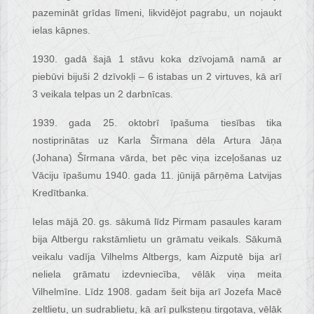
pazemināt grīdas līmeni, likvidējot pagrabu, un nojaukt
ielas kāpnes.
1930. gadā šajā 1 stāvu koka dzīvojamā namā ar
piebūvi bijuši 2 dzīvokļi – 6 istabas un 2 virtuves, kā arī
3 veikala telpas un 2 darbnīcas.
1939. gada 25. oktobrī īpašuma tiesības tika
nostiprinātas uz Karla Šīrmana dēla Artura Jāņa
(Johana) Šīrmana vārda, bet pēc viņa izceļošanas uz
Vāciju īpašumu 1940. gada 11. jūnijā pārņēma Latvijas
Kredītbanka.
Ielas mājā 20. gs. sākumā līdz Pirmam pasaules karam
bija Altbergu rakstāmlietu un grāmatu veikals. Sākumā
veikalu vadīja Vilhelms Altbergs, kam Aizputē bija arī
neliela grāmatu izdevniecība, vēlāk viņa meita
Vilhelmīne. Līdz 1908. gadam šeit bija arī Jozefa Macē
zeltlietu, un sudrablietu, kā arī pulksteņu tirgotava, vēlāk