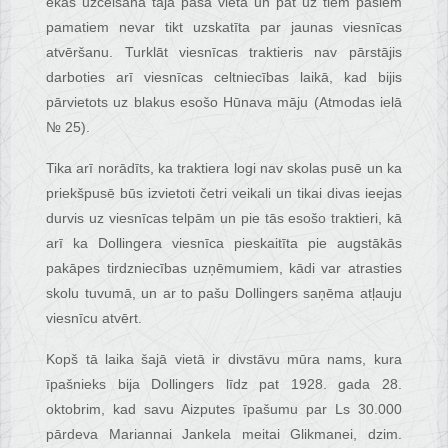
ēkas uzcelšana tajā pašā vietā un pat uz tiem pašiem
pamatiem nevar tikt uzskatīta par jaunas viesnīcas
atvēršanu. Turklāt viesnīcas traktieris nav pārstājis
darboties arī viesnīcas celtniecības laikā, kad bijis
pārvietots uz blakus esošo Hūnava māju (Atmodas ielā
№ 25).
Tika arī norādīts, ka traktiera logi nav skolas pusē un ka
priekšpusē būs izvietoti četri veikali un tikai divas ieejas
durvis uz viesnīcas telpām un pie tās esošo traktieri, kā
arī ka Dollingera viesnīca pieskaitīta pie augstākās
pakāpes tirdzniecības uzņēmumiem, kādi var atrasties
skolu tuvumā, un ar to pašu Dollingers saņēma atļauju
viesnīcu atvērt.
Kopš tā laika šajā vietā ir divstāvu mūra nams, kura
īpašnieks bija Dollingers līdz pat 1928. gada 28.
oktobrim, kad savu Aizputes īpašumu par Ls 30.000
pārdeva Mariannai Jankela meitai Glikmanei, dzim.