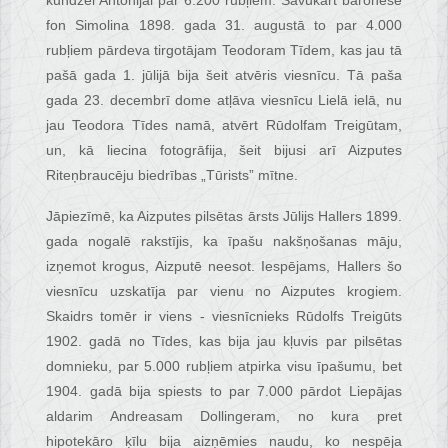
kundzei Antonijai par 6.200 rubļiem. Savukārt baronese
fon Simolina 1898. gada 31. augustā to par 4.000
rubļiem pārdeva tirgotājam Teodoram Tīdem, kas jau tā
pašā gada 1. jūlijā bija šeit atvēris viesnīcu. Tā paša
gada 23. decembrī dome atļāva viesnīcu Lielā ielā, nu
jau Teodora Tīdes namā, atvērt Rūdolfam Treigūtam,
un, kā liecina fotogrāfija, šeit bijusi arī Aizputes
Riteņbraucēju biedrības „Tūrists” mītne.
Jāpiezīmē, ka Aizputes pilsētas ārsts Jūlijs Hallers 1899.
gada nogalē rakstījis, ka īpašu nakšņošanas māju,
izņemot krogus, Aizputē neesot. Iespējams, Hallers šo
viesnīcu uzskatīja par vienu no Aizputes krogiem.
Skaidrs tomēr ir viens - viesnīcnieks Rūdolfs Treigūts
1902. gadā no Tīdes, kas bija jau kļuvis par pilsētas
domnieku, par 5.000 rubļiem atpirka visu īpašumu, bet
1904. gadā bija spiests to par 7.000 pārdot Liepājas
aldarim Andreasam Dollingeram, no kura pret
hipotekāro ķīlu bija aizņēmies naudu, ko nespēja