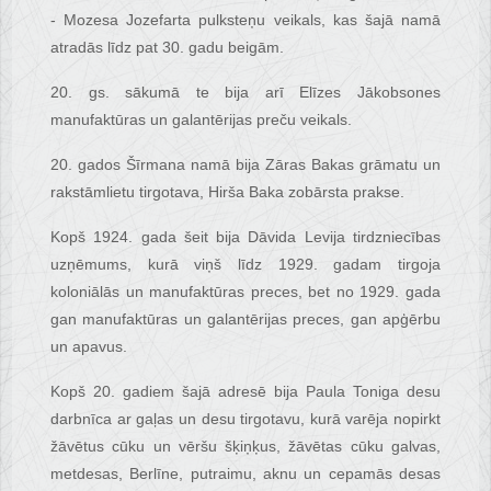
- Mozesa Jozefarta pulksteņu veikals, kas šajā namā
atradās līdz pat 30. gadu beigām.
20. gs. sākumā te bija arī Elīzes Jākobsones
manufaktūras un galantērijas preču veikals.
20. gados Šīrmana namā bija Zāras Bakas grāmatu un
rakstāmlietu tirgotava, Hirša Baka zobārsta prakse.
Kopš 1924. gada šeit bija Dāvida Levija tirdzniecības
uzņēmums, kurā viņš līdz 1929. gadam tirgoja
koloniālās un manufaktūras preces, bet no 1929. gada
gan manufaktūras un galantērijas preces, gan apģērbu
un apavus.
Kopš 20. gadiem šajā adresē bija Paula Toniga desu
darbnīca ar gaļas un desu tirgotavu, kurā varēja nopirkt
žāvētus cūku un vēršu šķiņķus, žāvētas cūku galvas,
metdesas, Berlīne, putraimu, aknu un cepamās desas