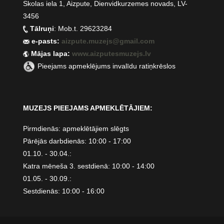
Skolas iela 1, Aizpute, Dienvidkurzemes novads, LV-
3456
Tālruņi
: Mob.t. 29623284
e-pasts:
aizpute.muzejs@gmail.com
Mājas lapa:
www.aizputesmuzejs.lv
Pieejams apmeklējums invalīdu ratiņkrēslos
MUZEJS PIEEJAMS APMEKLĒTĀJIEM:
Pirmdienās: apmeklētājiem slēgts
Pārējās darbdienās: 10:00 - 17:00
01.10. - 30.04.:
Katra mēneša 3. sestdienā: 10:00 - 14:00
01.05. - 30.09.:
Sestdienās: 10:00 - 16:00