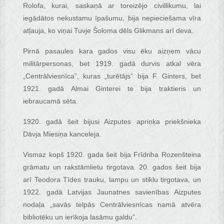
Rolofa, kurai, saskaņā ar toreizējo civillikumu, lai
iegādātos nekustamu īpašumu, bija nepieciešama vīra
atļauja, ko viņai Tuvje Šoloma dēls Glikmans arī deva.
Pirnā pasaules kara gados visu ēku aizņem vācu
militārpersonas, bet 1919. gadā durvis atkal vēra
„Centrālviesnīca”, kuras „turētājs” bija F. Ginters, bet
1921. gadā Almai Ginterei te bija traktieris un
iebraucamā sēta.
1920. gadā šeit bijusi Aizputes apriņķa priekšnieka
Dāvja Miesiņa kanceleja.
Vismaz kopš 1920. gada šeit bija Frīdriha Rozenšteina
grāmatu un rakstāmlietu tirgotava. 20. gados šeit bija
arī Teodora Tīdes trauku, lampu un stiklu tirgotava, un
1922. gadā Latvijas Jaunatnes savienības Aizputes
nodaļa „savās telpās Centrālviesnīcas namā atvēra
bibliotēku un ierīkoja lasāmu galdu”.