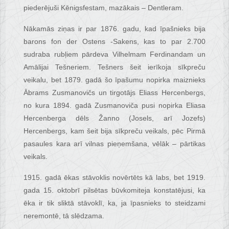
piederējuši Kēnigsfestam, mazākais – Dentleram.
Nākamās ziņas ir par 1876. gadu, kad īpašnieks bija
barons fon der Ostens -Sakens, kas to par 2.700
sudraba rubļiem pārdeva Vilhelmam Ferdinandam un
Amālijai Tešneriem. Tešners šeit ierīkoja sīkpreču
veikalu, bet 1879. gadā šo īpašumu nopirka maiznieks
Ābrams Zusmanovičs un tirgotājs Eliass Hercenbergs,
no kura 1894. gadā Zusmanoviča pusi nopirka Eliasa
Hercenberga dēls Žanno (Josels, arī Jozefs)
Hercenbergs, kam šeit bija sīkpreču veikals, pēc Pirmā
pasaules kara arī vilnas pieņemšana, vēlāk – pārtikas
veikals.
1915. gadā ēkas stāvoklis novērtēts kā labs, bet 1919.
gada 15. oktobrī pilsētas būvkomiteja konstatējusi, ka
ēka ir tik sliktā stāvoklī, ka, ja īpasnieks to steidzami
neremontē, tā slēdzama.