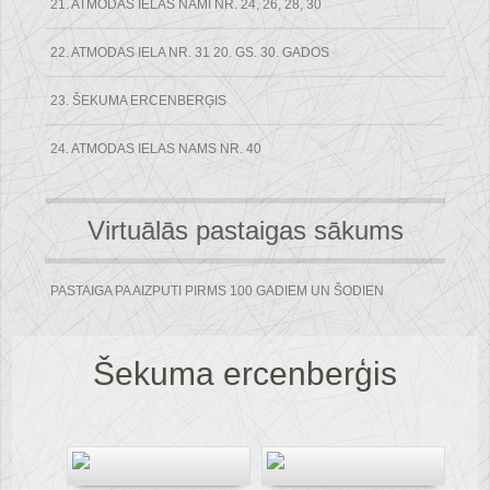
21. ATMODAS IELAS NAMI NR. 24, 26, 28, 30
22. ATMODAS IELA NR. 31 20. GS. 30. GADOS
23. ŠEKUMA ERCENBERĢIS
24. ATMODAS IELAS NAMS NR. 40
Virtuālās pastaigas sākums
PASTAIGA PA AIZPUTI PIRMS 100 GADIEM UN ŠODIEN
Šekuma ercenberģis