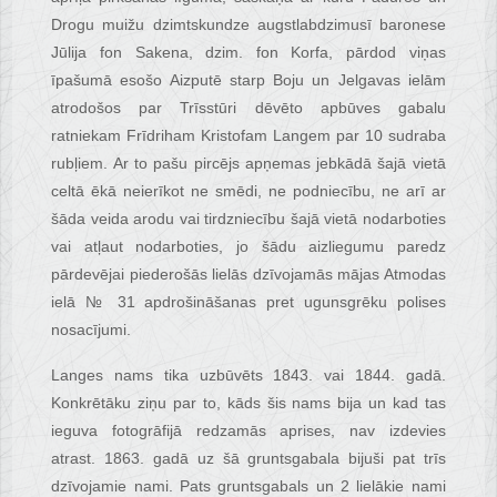
Drogu muižu dzimtskundze augstlabdzimusī baronese
Jūlija fon Sakena, dzim. fon Korfa, pārdod viņas
īpašumā esošo Aizputē starp Boju un Jelgavas ielām
atrodošos par Trīsstūri dēvēto apbūves gabalu
ratniekam Frīdriham Kristofam Langem par 10 sudraba
rubļiem. Ar to pašu pircējs apņemas jebkādā šajā vietā
celtā ēkā neierīkot ne smēdi, ne podniecību, ne arī ar
šāda veida arodu vai tirdzniecību šajā vietā nodarboties
vai atļaut nodarboties, jo šādu aizliegumu paredz
pārdevējai piederošās lielās dzīvojamās mājas Atmodas
ielā № 31 apdrošināšanas pret ugunsgrēku polises
nosacījumi.
Langes nams tika uzbūvēts 1843. vai 1844. gadā.
Konkrētāku ziņu par to, kāds šis nams bija un kad tas
ieguva fotogrāfijā redzamās aprises, nav izdevies
atrast. 1863. gadā uz šā gruntsgabala bijuši pat trīs
dzīvojamie nami. Pats gruntsgabals un 2 lielākie nami