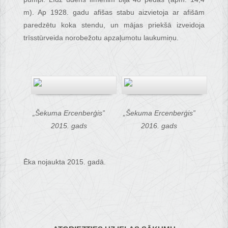
m). Ap 1928. gadu afišas stabu aizvietoja ar afišām
paredzētu koka stendu, un mājas priekšā izveidoja
trīsstūrveida norobežotu apzaļumotu laukumiņu.
„Šekuma Ercenberģis”
„Šekuma Ercenberģis”
2015. gads
2016. gads
Ēka nojaukta 2015. gadā.