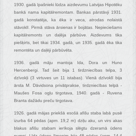
1930. gadā īpašnieki lūdza aizdevumu Latvijas Hipotēku
bankā nama kapitālremontam. Bankas pārstāvji 1931.
gadā konstatēja, ka ēka ir veca, atrodas nolaistā
stāvoklī. Pirmā stāva ārsienas ir bojātas. Nepieciešams
kapitālremonts un daļēja pārbūve. Aizdevums tika
piešķirts, bet tikai 1934. gadā, un 1935. gadā ēka tika
remontēta un daļēji pārbūvēta.
1936. gadā māju mantoja Ida, Dora un Huno
Hercenbergi. Tad šeit bija 1 tirdzniecības telpa, 3
dzīvokļi (3 virtuves un 11 istabas). Vienā dzīvoklī bija
ārsta M. Dāvidsona privātprakse, tirdzniecības telpā -
Maušes Fosa ogļu tirgotava, 1940. gadā - Ruvena
Branta dažādu preču tirgotava.
1926. gadā mājas priekšā esošā afišu staba labā pusē
izurba 64 pēdas (apm. 19,2 m) dziļu aku, un virs akas
blakus afišu stabam ierīkoja slēgtu dzeramā ūdens
pumpi. Līdz ūdens līmenim bija 48 pēdas (apm. 14,4