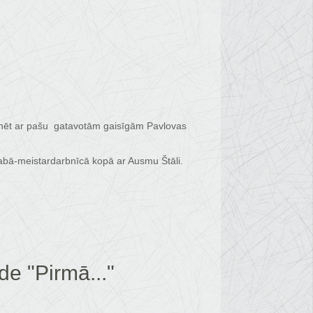
svinēt ar pašu gatavotām gaisīgām Pavlovas
bā-meistardarbnīcā kopā ar Ausmu Štāli.
de "Pirmā..."