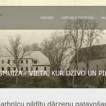
SĀKUMS
VIRTUĀLĀ PASTAIGA
MU
arbnīcu pildītu dārzeņu gatavoša