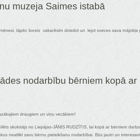
nu muzeja Saimes istabā
ču mēnesi, tāpēc šoreiz vakarēsim dziedot un lejot sveces sava mājokļ
ādes nodarbību bērniem kopā ar
azākajiem draugiem un viņu vecākiem!
 mīlēts skolotājs no Liepājas-JĀNIS RUDZĪTIS, lai kopā ar bērniem dar
ākus neatlikt savu bērnu pieteikšanu nodarbībai. Būs jautri un interesant