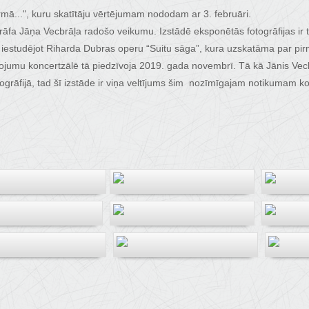
irmā...", kuru skatītāju vērtējumam nododam ar 3. februāri.
ogrāfa Jāņa Vecbrāļa radošo veikumu. Izstādē eksponētās fotogrāfijas ir 
iestudējot Riharda Dubras operu “Suitu sāga”, kura uzskatāma par pirmo
jumu koncertzālē tā piedzīvoja 2019. gada novembrī. Tā kā Jānis Vecbr
rāfijā, tad šī izstāde ir viņa veltījums šim nozīmīgajam notikumam kol