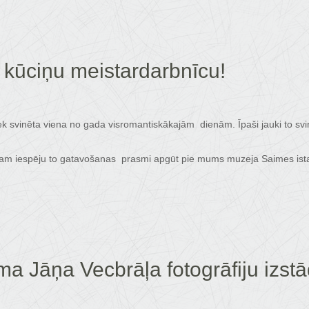
 kūciņu meistardarbnīcu!
 tiek svinēta viena no gada visromantiskākajām dienām. Īpaši jauki to 
jam iespēju to gatavošanas prasmi apgūt pie mums muzeja Saimes ista
a Jāņa Vecbrāļa fotogrāfiju izstā