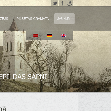
ZEJS
PILSĒTAS GRĀMATA
JAUNUMI
nā