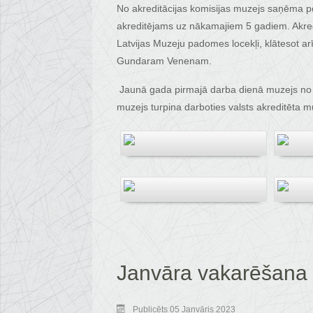
No akreditācijas komisijas muzejs saņēma p
akreditējams uz nākamajiem 5 gadiem. Akredi
Latvijas Muzeju padomes locekļi, klātesot a
Gundaram Venenam.
Jaunā gada pirmajā darba dienā muzejs no Ku
muzejs turpina darboties valsts akreditēta 
Janvāra vakarēšana 
Publicēts 05 Janvāris 2023