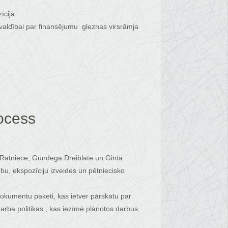
īcijā.
aldībai par finansējumu gleznas virsrāmja
rocess
a Ratniece, Gundega Dreiblate un Ginta
u, ekspozīciju izveides un pētniecisko
 dokumentu paketi, kas ietver pārskatu par
rba politikas , kas iezīmē plānotos darbus