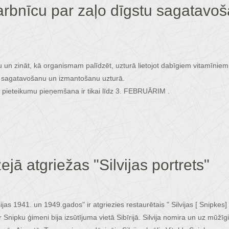
rbnīcu par zaļo dīgstu sagatavoš
 un zināt, kā organismam palīdzēt, uzturā lietojot dabīgiem vitamīniem
tu sagatavošanu un izmantošanu uzturā.
n pieteikumu pieņemšana ir tikai līdz 3. FEBRUĀRIM .
jā atgriežas "Silvijas portrets"
s 1941. un 1949.gados" ir atgriezies restaurētais " Silvijas [ Snipkes] p
ipku ģimeni bija izsūtījuma vietā Sibīrijā. Silvija nomira un uz mūžīgi