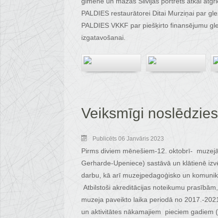
ģimene un mazās Silvijas portrets atkal atgri
PALDIES restaurātorei Ditai Murziņai par gl
PALDIES VKKF par piešķirto finansējumu gle
izgatavošanai.
Veiksmīgi noslēdzies
Publicēts 06 Janvāris 2023
Pirms diviem mēnešiem-12. oktobrī- muzejā st
Gerharde-Upeniece) sastāvā un klātienē izv
darbu, kā arī muzejpedagoģisko un komunikā
Atbilstoši akreditācijas noteikumu prasībām,
muzeja paveikto laika periodā no 2017.-2021
un aktivitātes nākamajiem pieciem gadiem 