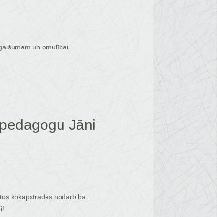
a gaišumam un omulībai.
 pedagogu Jāni
botos kokapstrādes nodarbībā.
i!