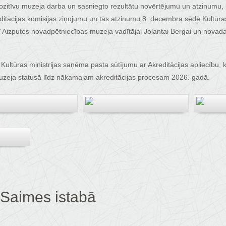
ozitīvu muzeja darba un sasniegto rezultātu novērtējumu un atzinumu, 
tācijas komisijas ziņojumu un tās atzinumu 8. decembra sēdē Kultūras m
rī Aizputes novadpētniecības muzeja vadītājai Jolantai Bergai un novad
ltūras ministrijas saņēma pasta sūtījumu ar Akreditācijas apliecību, 
muzeja statusā līdz nākamajam akreditācijas procesam 2026. gadā.
Saimes istabā