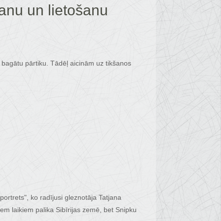
anu un lietošanu
 bagātu pārtiku. Tādēļ aicinām uz tikšanos
ortrets", ko radījusi gleznotāja Tatjana
em laikiem palika Sibīrijas zemē, bet Snipku