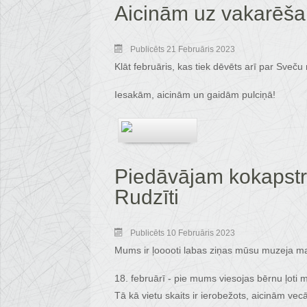
Aicinām uz vakarēša
Publicēts 21 Februāris 2023
Klāt februāris, kas tiek dēvēts arī par Sve
Iesakām, aicinām un gaidām pulciņā!
Piedāvājam kokapstr
Rudzīti
Publicēts 10 Februāris 2023
Mums ir ļooooti labas ziņas mūsu muzeja m
18. februārī - pie mums viesojas bērnu ļoti
Tā kā vietu skaits ir ierobežots, aicinām vec