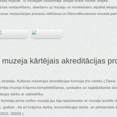
ezās Aizputē. To muzejam uzdāvināja Silvijas brālis Vitolds Snipke.
eznas restaurēšanu, atvešanu uz muzeju un novietošanu atpakaļ ekspoz
znas restaurācijas procesa veikšanai un Dienvidkurzemes novada pašv
 muzeja kārtējais akreditācijas p
rādāja Kultūras ministrijas akreditācijas komisija trīs cilvēku ( Dain
ērtēja muzeja krājuma komplektēšanas, uzskaites un saglabāšanas darb
cijas darbu ar sabiedrību.
 komisija pirms vizītes muzejā jau bija iepazinusies ar muzeja iesūtīto
. gadam , kā arī krājuma darba, komunikācijas darba un pētnieciskā da
(2022.-20026.).