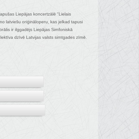
tapušas Liepājas koncertzālē “Lielais
 latviešu oriģināloperu, kas jelkad tapusi
ālis ir ilggadējs Liepājas Simfoniskā
ektīva dzīvē Latvijas valsts simtgades zīmē.