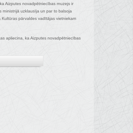
ka Aizputes novadpētniecības muzejs ir
inistrijā uzklausīja un par to balsoja
a Kultūras pārvaldes vadītājas vietniekam
kas apliecina, ka Aizputes novadpētniecības