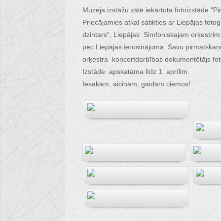
Muzeja izstāžu zālē iekārtota fotoizstāde "P
Priecājamies atkal satikties ar Liepājas fot
dzintars”, Liepājas Simfoniskajam orķestrim 
pēc Liepājas ierosinājuma. Savu pirmatskaņo
orķestra koncertdarbības dokumentētājs fotog
Izstāde apskatāma līdz 1. aprīlim.
Iesakām, aicinām, gaidām ciemos!