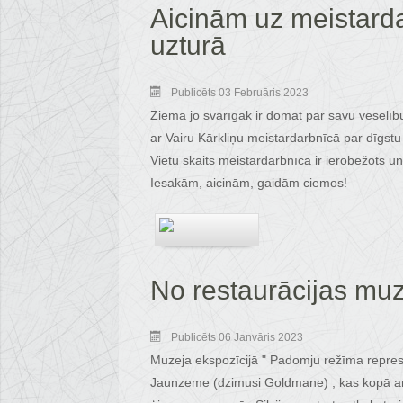
Aicinām uz meistarda
uzturā
Publicēts 03 Februāris 2023
Ziemā jo svarīgāk ir domāt par savu veselību
ar Vairu Kārkliņu meistardarbnīcā par dīgs
Vietu skaits meistardarbnīcā ir ierobežots u
Iesakām, aicinām, gaidām ciemos!
No restaurācijas muze
Publicēts 06 Janvāris 2023
Muzeja ekspozīcijā " Padomju režīma represija
Jaunzeme (dzimusi Goldmane) , kas kopā ar Sn