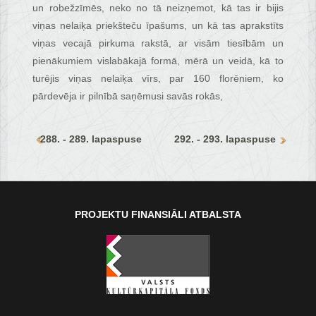
un robežzīmēs, neko no tā neizņemot, kā tas ir bijis
viņas nelaiķa priekšteču īpašums, un kā tas aprakstīts
viņas vecajā pirkuma rakstā, ar visām tiesībām un
pienākumiem vislabākajā formā, mērā un veidā, kā to
turējis viņas nelaiķa vīrs, par 160 florēniem, ko
pārdevēja ir pilnībā saņēmusi savās rokās,
288. - 289. lapaspuse
292. - 293. lapaspuse
PROJEKTU FINANSIĀLI ATBALSTA