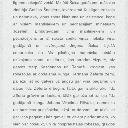
līgums sekojošā veidā. Minētā Šulca godājamo mākslas
zinātāju Gotlība Šneidera, ievērojamā Kuldīgas zeltkaļa
un namnieka, viņas znota klātbūtnē un asistencē, kopā
ar visiem mantiniekiem un pēcnācējiem minētajam
Jozefem Embutevičam, viņa mantiniekiem un
pēcnācējiem, ar šī raksta spēku viņas nelaiķa vīra,
godājamā un ievērojamā Jirgena Šulca, bijušā
cepurnieka un šīs pilsētiņas namnieka atstāto
dzīvojamo namu ar dārzu, kas atrodas Aizputē, aiz
gatves starp Kazdangas un Remešu krogiem, kas
robežojas ar godājamā kunga Hermaņa Zēferta zemi,
pa ežu iet no gatves uz augšu gar viņa pagalmu un
dārzu līdz Zēferta ērbeģim, tālāk gar izrakto aku līdz
Zīferta grāvim un laukam, tālāk gar ežu iet uz leju līdz
godājamā kunga Johana Vilhelma Rēvalta, namnieka
un baznīcas priekšnieka, ežai un dārzam, un tālāk iet
gar viņa pagalmu līdz gatvei. Ar visiem piederumiem, ko
vien var nosaukt, un tā nospraustajās robežās, grāvjos