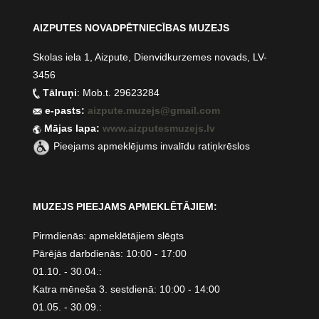
AIZPUTES NOVADPĒTNIECĪBAS MUZEJS
Skolas iela 1, Aizpute, Dienvidkurzemes novads, LV-
3456
Tālruņi
: Mob.t. 29623284
e-pasts:
aizpute.muzejs@gmail.com
Mājas lapa:
www.aizputesmuzejs.lv
Pieejams apmeklējums invalīdu ratiņkrēslos
MUZEJS PIEEJAMS APMEKLĒTĀJIEM:
Pirmdienās: apmeklētājiem slēgts
Pārējās darbdienās: 10:00 - 17:00
01.10. - 30.04.:
Katra mēneša 3. sestdienā: 10:00 - 14:00
01.05. - 30.09.: