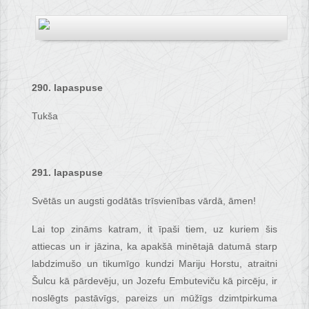
290. lapaspuse
Tukša
291. lapaspuse
Svētās un augsti godātās trīsvienības vārdā, āmen!
Lai top zināms katram, it īpaši tiem, uz kuriem šis
attiecas un ir jāzina, ka apakšā minētajā datumā starp
labdzimušo un tikumīgo kundzi Mariju Horstu, atraitni
Šulcu kā pārdevēju, un Jozefu Embuteviču kā pircēju, ir
noslēgts pastāvīgs, pareizs un mūžīgs dzimtpirkuma