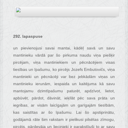
292. lapaspuse
un pievienojusi savai mantai, kādēļ savā un savu
mantinieku vārdā par šo pirkuma naudu viņa piešķir
pircējam, viņa mantiniekiem un pēcnācējiem visas
tiesības un īpašumu, ko pircējs Jozefs Embutovičs, viņa
mantinieki un pēcnācēji var bez jebkādām viņas un
mantinieku ierunām, iespaida un kaitējuma kā savu
mantojamu dzimtīpašumu paturēt, apdzīvot, lietot,
apbūvēt, pārdot, dāvināt, ieķīlāt pēc sava prāta un
iegribas, ar visām laicīgajām un garīgajām tiesībām,
kas saistītas ar šo īpašumu. Lai šo apstiprinātu,
godājamā rāte šim rakstam ir pielikusi pilsētas zīmogu,
pircējs, pārdevāja un liecinieki ir parakstījuši to ar savu