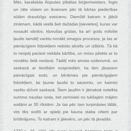
Mēs, karaliskās Aizputes pilsētas birģermeistars, fogts
un rāte visiem un ikvienam pēc tā kārtas piederības
sūtām draudzīgu sveicienu. Diemžēl katram ir jābūt
zināmam, kādā veidā šeit dažādas [sievietes], kuras var
nosaukt vārdos, kļuvušas grūtas, ka arī godu mīlošie
ļaudis tamdēļ varētu nonākt smagos procesos, ja tas ar
pienācīgiem līdzekļiem nebūtu atcelts un izšķirts. Tā kā
to nespēj paciest nekāda kārtība, un mūsu pilsēta ar to
nonāktu lielā neslavā. Tādēļ mēs amata uzdevumā, un
saskaņā ar tiesībām nospriedām, ka tām jāsaņem
pienācīgais sods, un ķērāmies pie pienācīgajiem
līdzekļiem, lai ļaunie ļaudis to saņemtu, un kaimiņi
varētu dzīvot saskaņā. Šiem ļaudīm ir jāmaksā noteikta
summa naudas soda, bet zemnieki no tukšajām mājām
sodāmi ar 30 rīkstēm. Ja tas pēc tam turpināsies tālāk,
viņi tiks sodīti ar spieķi pie kauna staba citiem par
brīdinājumu. To katram ir jāievēro, un pēc tā jāvadās.