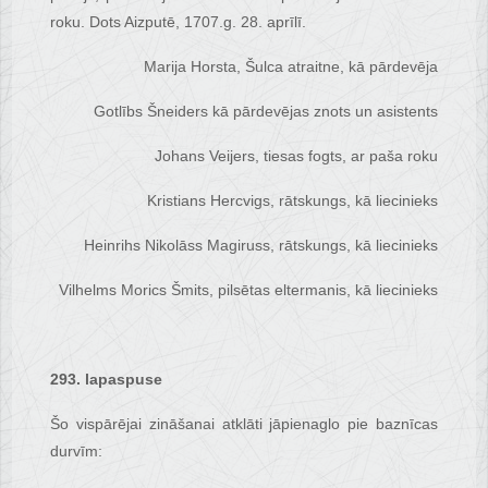
roku. Dots Aizputē, 1707.g. 28. aprīlī.
Marija Horsta, Šulca atraitne, kā pārdevēja
Gotlībs Šneiders kā pārdevējas znots un asistents
Johans Veijers, tiesas fogts, ar paša roku
Kristians Hercvigs, rātskungs, kā liecinieks
Heinrihs Nikolāss Magiruss, rātskungs, kā liecinieks
Vilhelms Morics Šmits, pilsētas eltermanis, kā liecinieks
293. lapaspuse
Šo vispārējai zināšanai atklāti jāpienaglo pie baznīcas
durvīm: