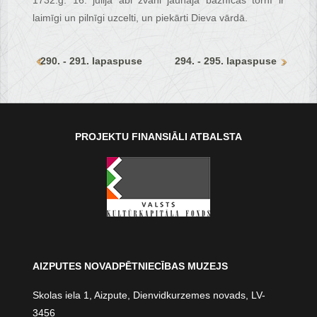
1732.g. 16. jūlijā abi zvani jaunajā baznīcas tornī ir
laimīgi un pilnīgi uzcelti, un piekārti Dieva vārdā.
290. - 291. lapaspuse
294. - 295. lapaspuse
PROJEKTU FINANSIĀLI ATBALSTA
AIZPUTES NOVADPĒTNIECĪBAS MUZEJS
Skolas iela 1, Aizpute, Dienvidkurzemes novads, LV-
3456