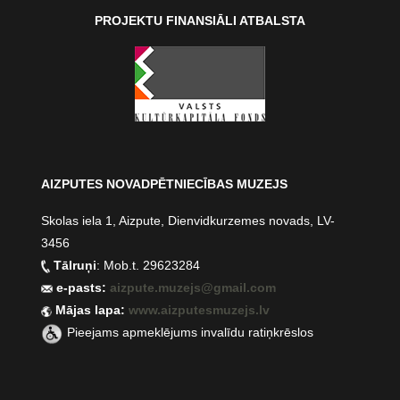
PROJEKTU FINANSIĀLI ATBALSTA
AIZPUTES NOVADPĒTNIECĪBAS MUZEJS
Skolas iela 1, Aizpute, Dienvidkurzemes novads, LV-
3456
Tālruņi
: Mob.t. 29623284
e-pasts:
aizpute.muzejs@gmail.com
Mājas lapa:
www.aizputesmuzejs.lv
Pieejams apmeklējums invalīdu ratiņkrēslos