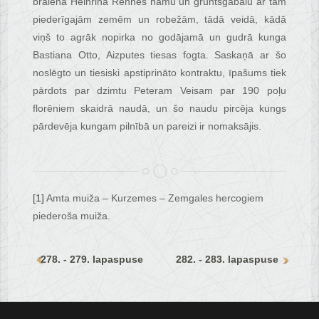
brālēna Heinriha Rennes namu un gruntsgabalu ar tam
piederīgajām zemēm un robežām, tādā veidā, kādā
viņš to agrāk nopirka no godājamā un gudrā kunga
Bastiana Otto, Aizputes tiesas fogta. Saskaņā ar šo
noslēgto un tiesiski apstiprināto kontraktu, īpašums tiek
pārdots par dzimtu Peteram Veisam par 190 poļu
florēniem skaidrā naudā, un šo naudu pircēja kungs
pārdevēja kungam pilnībā un pareizi ir nomaksājis.
[1]
Amta muiža – Kurzemes – Zemgales hercogiem
piederoša muiža.
278. - 279. lapaspuse
282. - 283. lapaspuse